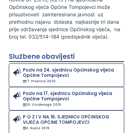
Općinskog vijeća Općine Tompojevci može
prisustvovati zainteresirana javnost uz
prethodnu najavu dolaska najkasnije tri dana
prije održavanja sjednice Općinskog vijeća, na
broj tel. 032/514-184 (predsjednik vijeća).
Službene obavijesti
Poziv na 24. sjednicu Općinskog vijeća
Općine Tompojevci
17. Prosinca 2020.
Poziv na 17. sjednicu Općinskog vijeća
Općine Tompojevci
26. Studenoga 2019.
P O Z I V NA 16. SJEDNICU OPĆINSKOG
VIJEĆA OPĆINE TOMPOJEVCI
4. Rujna 2019.