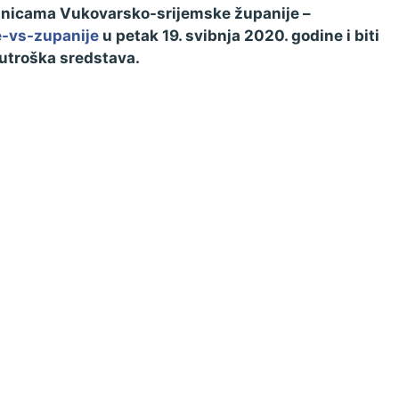
tranicama Vukovarsko-srijemske županije –
e-vs-zupanije
u petak 19. svibnja 2020. godine i biti
 utroška sredstava.