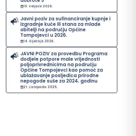
dobrote 5“
10. Veljače 2026.
Javni poziv za sufinanciranje kupnje i
izgradnje kuće ili stana za mlade
obitelji na području Općine
Tompojevci u 2026.
14. Siječnja 2026.
JAVNI POZIV za provedbu Programa
dodjele potpore male vrijednosti
poljoprivrednicima na području
Općine Tompojevci kao pomoć za
ublažavanje posljedica prirodne
nepogode suše za 2024. godinu
21. Listopada 2025.