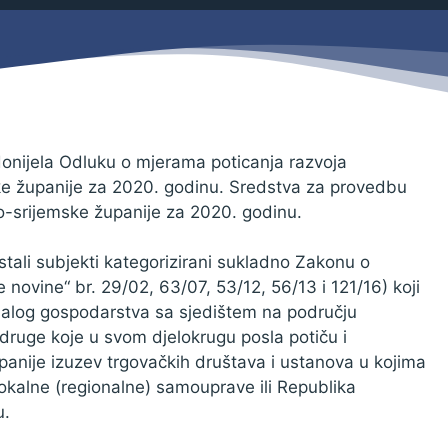
Savjetovanja s javnošću
Zahtjevi i obrasci
Imovina
Evidencija sklopljenih ugovora
Zakonski okvir djelovanja JLPRS
Procedure
donijela Odluku o mjerama poticanja razvoja
e županije za 2020. godinu. Sredstva za provedbu
Službeni vjesnik
-srijemske županije za 2020. godinu.
Sponzorstva i donacije
stali subjekti kategorizirani sukladno Zakonu o
Otvoreni podaci
novine“ br. 29/02, 63/07, 53/12, 56/13 i 121/16) koji
Ostali dokumenti
 malog gospodarstva sa sjedištem na području
udruge koje u svom djelokrugu posla potiču i
anije izuzev trgovačkih društava i ustanova u kojima
okalne (regionalne) samouprave ili Republika
u.