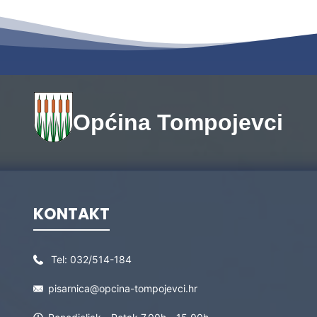
Općina Tompojevci
KONTAKT
Tel:
032/514-184
pisarnica@opcina-tompojevci.hr