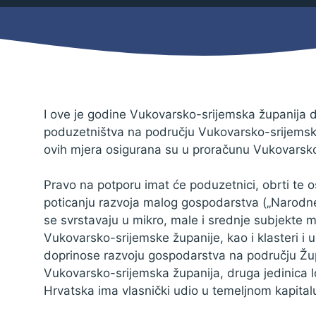
Mjesni odbor
Izbori
Načelnik
I ove je godine Vukovarsko-srijemska županija 
poduzetništva na području Vukovarsko-srijemsk
ovih mjera osigurana su u proračunu Vukovarsko
Pravo na potporu imat će poduzetnici, obrti te o
poticanju razvoja malog gospodarstva („Narodne 
se svrstavaju u mikro, male i srednje subjekte
Vukovarsko-srijemske županije, kao i klasteri i 
doprinose razvoju gospodarstva na području Žup
Vukovarsko-srijemska županija, druga jedinica l
Pravo na pristup informacijama
Hrvatska ima vlasnički udio u temeljnom kapital
Izjava o pristupačnosti