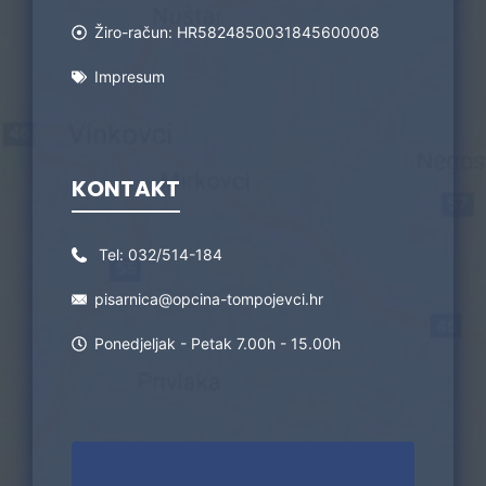
Žiro-račun: HR5824850031845600008
Impresum
KONTAKT
Tel:
032/514-184
pisarnica@opcina-tompojevci.hr
Ponedjeljak - Petak 7.00h - 15.00h