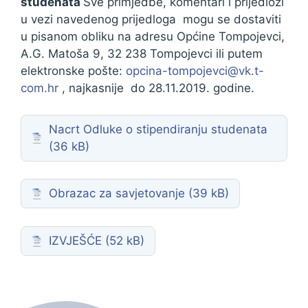
studenata
Sve primjedbe, komentari i prijedlozi
u vezi navedenog prijedloga mogu se dostaviti
u pisanom obliku na adresu Općine Tompojevci,
A.G. Matoša 9, 32 238 Tompojevci ili putem
elektronske pošte:
opcina-tompojevci@vk.t-
com.hr
, najkasnije do 28.11.2019. godine.
Nacrt Odluke o stipendiranju studenata
Obrazac za savjetovanje
IZVJEŠĆE