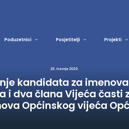
Poduzetnici
Posjetitelji
Projekti
25. travnja 2023.
Registar dokumenata
Ostala događanja
Odgoj i obrazovanje
Porezi
Sl
Ud
nje kandidata za imenova
Strateški dokumenti
Dječji vrtić Lopoč
Zakup javnih površina
Na
Zn
a i dva člana Vijeća čast
Proračun
Zaštita i zbrinjavanje životinj
Na
Vje
ova Općinskog vijeća Op
Isplate iz proračuna
Civilna zaštita
Na
Ku
Financijski izvještaji
Socijalna zaštita
Ja