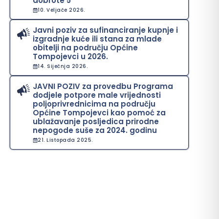
dobrote 5“
10. Veljače 2026.
Javni poziv za sufinanciranje kupnje i
izgradnje kuće ili stana za mlade
obitelji na području Općine
Tompojevci u 2026.
14. Siječnja 2026.
JAVNI POZIV za provedbu Programa
dodjele potpore male vrijednosti
poljoprivrednicima na području
Općine Tompojevci kao pomoć za
ublažavanje posljedica prirodne
nepogode suše za 2024. godinu
21. Listopada 2025.