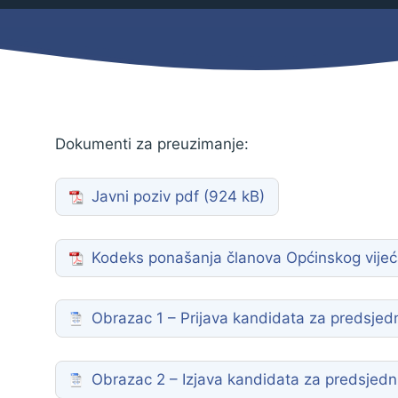
Mjesni odbor
Izbori
Načelnik
Dokumenti za preuzimanje:
Javni poziv pdf
Kodeks ponašanja članova Općinskog vije
Obrazac 1 – Prijava kandidata za predsjed
Pravo na pristup informacijama
Izjava o pristupačnosti
Obrazac 2 – Izjava kandidata za predsjedn