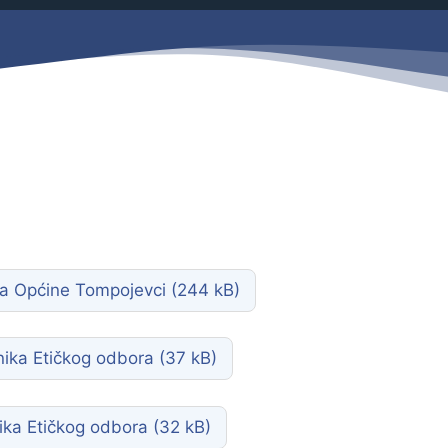
Savjetovanja s javnošću
Zahtjevi i obrasci
Imovina
Evidencija sklopljenih ugovora
Zakonski okvir djelovanja JLPRS
Procedure
Službeni vjesnik
Sponzorstva i donacije
Otvoreni podaci
ća Općine Tompojevci
Ostali dokumenti
nika Etičkog odbora
ika Etičkog odbora