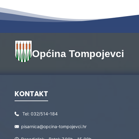
Općina Tompojevci
KONTAKT
Tel:
032/514-184
pisarnica@opcina-tompojevci.hr