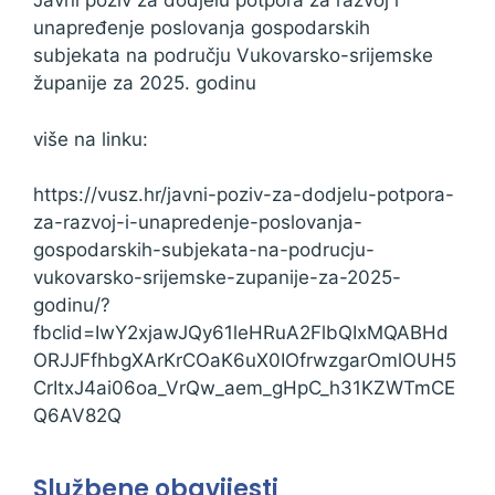
Javni poziv za dodjelu potpora za razvoj i
unapređenje poslovanja gospodarskih
subjekata na području Vukovarsko-srijemske
županije za 2025. godinu
više na linku:
https://vusz.hr/javni-poziv-za-dodjelu-potpora-
za-razvoj-i-unapredenje-poslovanja-
gospodarskih-subjekata-na-podrucju-
vukovarsko-srijemske-zupanije-za-2025-
godinu/?
fbclid=IwY2xjawJQy61leHRuA2FlbQIxMQABHd
ORJJFfhbgXArKrCOaK6uX0IOfrwzgarOmlOUH5
CrItxJ4ai06oa_VrQw_aem_gHpC_h31KZWTmCE
Q6AV82Q
Službene obavijesti