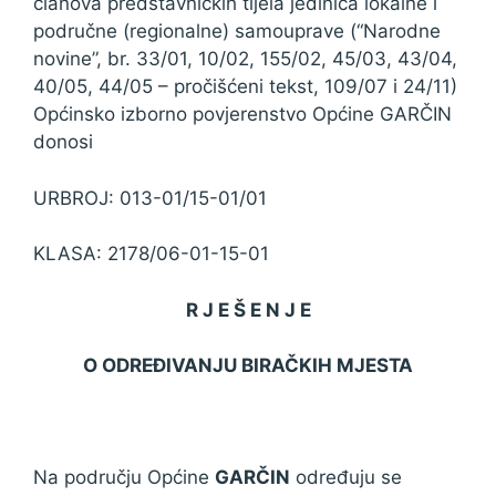
članova predstavničkih tijela jedinica lokalne i
područne (regionalne) samouprave (“Narodne
novine”, br. 33/01, 10/02, 155/02, 45/03, 43/04,
40/05, 44/05 – pročišćeni tekst, 109/07 i 24/11)
Općinsko izborno povjerenstvo Općine GARČIN
donosi
URBROJ: 013-01/15-01/01
KLASA: 2178/06-01-15-01
R J E Š E N J E
O ODREĐIVANJU BIRAČKIH MJESTA
Na području Općine
GARČIN
određuju se