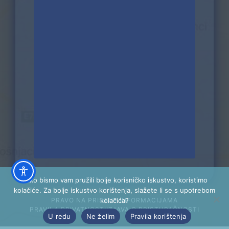
Kako bismo vam pružili bolje korisničko iskustvo, koristimo
kolačiće. Za bolje iskustvo korištenja, slažete li se s upotrebom
PRAVO NA PRISTUP INFORMACIJAMA
kolačića?
PRAVILA PRIVATNOSTI
IZJAVA O PRISTUPAČNOSTI
U redu
Ne želim
Pravila korištenja