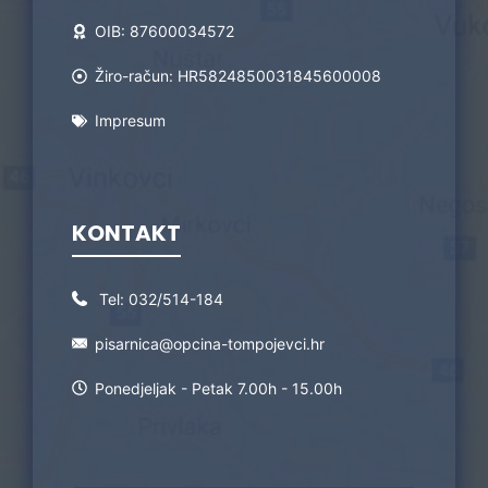
OIB: 87600034572
Žiro-račun: HR5824850031845600008
Impresum
KONTAKT
Tel:
032/514-184
pisarnica@opcina-tompojevci.hr
Ponedjeljak - Petak 7.00h - 15.00h