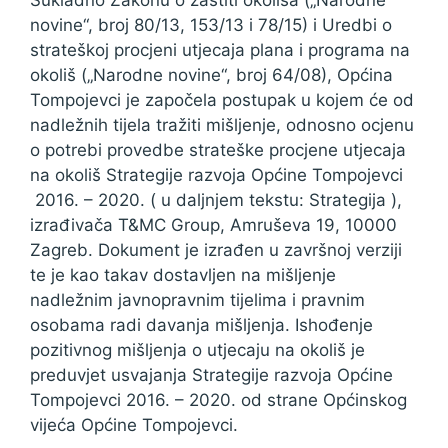
Sukladno Zakonu o zaštiti okoliša („Narodne
novine“, broj 80/13, 153/13 i 78/15) i Uredbi o
strateškoj procjeni utjecaja plana i programa na
okoliš („Narodne novine“, broj 64/08), Općina
Tompojevci je započela postupak u kojem će od
nadležnih tijela tražiti mišljenje, odnosno ocjenu
o potrebi provedbe strateške procjene utjecaja
na okoliš Strategije razvoja Općine Tompojevci
2016. – 2020. ( u daljnjem tekstu: Strategija ),
izrađivača T&MC Group, Amruševa 19, 10000
Zagreb. Dokument je izrađen u završnoj verziji
te je kao takav dostavljen na mišljenje
nadležnim javnopravnim tijelima i pravnim
osobama radi davanja mišljenja. Ishođenje
pozitivnog mišljenja o utjecaju na okoliš je
preduvjet usvajanja Strategije razvoja Općine
Tompojevci 2016. – 2020. od strane Općinskog
vijeća Općine Tompojevci.