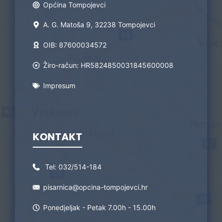
Općina Tompojevci
A. G. Matoša 9, 32238 Tompojevci
OIB: 87600034572
Žiro-račun: HR5824850031845600008
Impresum
KONTAKT
Tel:
032/514-184
pisarnica@opcina-tompojevci.hr
Ponedjeljak - Petak 7.00h - 15.00h