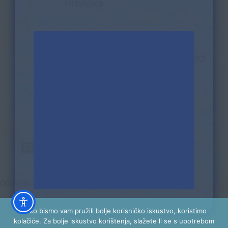
Kako bismo vam pružili bolje korisničko iskustvo, koristimo
kolačiće. Za bolje iskustvo korištenja, slažete li se s upotrebom