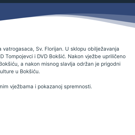
Savjetovanja s javnošću
Zahtjevi i obrasci
Imovina
Evidencija sklopljenih ugovora
Zakonski okvir djelovanja JLPRS
Procedure
 vatrogasaca, Sv. Florijan. U sklopu obilježavanja
VD Tompojevci i DVD Bokšić. Nakon vježbe upriličeno
Službeni vjesnik
Bokšiću, a nakon misnog slavlja održan je prigodni
Sponzorstva i donacije
lture u Bokšiću.
Otvoreni podaci
nim vježbama i pokazanoj spremnosti.
Ostali dokumenti