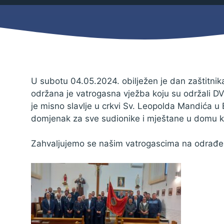
Mjesni odbor
Izbori
Načelnik
U subotu 04.05.2024. obilježen je dan zaštitnika
održana je vatrogasna vježba koju su održali D
je misno slavlje u crkvi Sv. Leopolda Mandića u 
domjenak za sve sudionike i mještane u domu ku
Zahvaljujemo se našim vatrogascima na odrađe
Pravo na pristup informacijama
Izjava o pristupačnosti