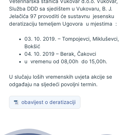
Veterinarska stanica Vukovar d.o.o. Vukovar,
Služba DDD sa sjedištem u Vukovaru, B. J.
Jelačića 97 provoditi će sustavnu jesensku
deratizaciju temeljem Ugovora u mjestima :
03. 10. 2019. – Tompojevci, Mikluševci,
Bokšić
04. 10. 2019 – Berak, Čakovci
u vremenu od 08,00h do 15,00h.
U slučaju loših vremenskih uvjeta akcije se
odgađaju na sljedeći povoljni termin.
obavijest o deratizaciji