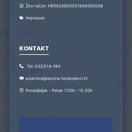
Žiro-račun: HR5824850031845600008
Impresum
KONTAKT
Tel:
032/514-184
pisarnica@opcina-tompojevci.hr
Ponedjeljak - Petak 7.00h - 15.00h