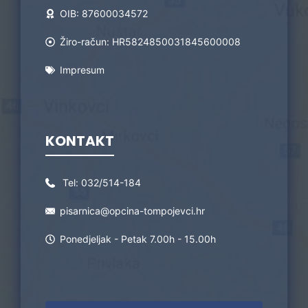
OIB: 87600034572
Žiro-račun: HR5824850031845600008
Impresum
KONTAKT
Tel:
032/514-184
pisarnica@opcina-tompojevci.hr
Ponedjeljak - Petak 7.00h - 15.00h