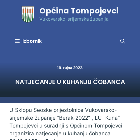
Preskoči
Općina Tompojevci
na
sadržaj
Vukovarsko-srijemska županija
Izbornik
19. rujna 2022.
NATJECANJE U KUHANJU ČOBANCA
U Sklopu Seoske prijestolnice Vukovarsko-
srijemske županije “Berak-2022” , LU “Kuna”
Tompojevci u suradnji s Općinom Tompojevci
organizira natjecanje u kuhanju čobanca