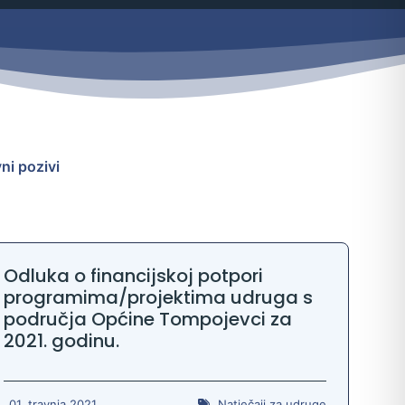
ni pozivi
Odluka o financijskoj potpori
programima/projektima udruga s
područja Općine Tompojevci za
2021. godinu.
01. travnja 2021.
Natječaji za udruge