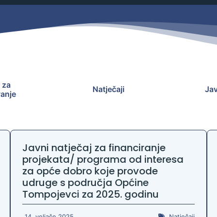
Savjetovanja s javnošću
Zahtjevi i obrasci
Imovina
Evidencija sklopljenih ugovora
Zakonski okvir djelovanja JLPRS
Procedure
 za
Natječaji
Jav
Službeni vjesnik
vanje
Sponzorstva i donacije
Otvoreni podaci
Javni natječaj za financiranje
Ostali dokumenti
projekata/ programa od interesa
za opće dobro koje provode
udruge s područja Općine
Tompojevci za 2025. godinu
14. veljače 2025.
Natječaji