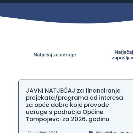
Mjesni odbor
Izbori
Načelnik
Natječaj
Natječaj za udruge
zapošlja
JAVNI NATJEČAJ za financiranje
projekata/programa od interesa
za opće dobro koje provode
udruge s područja Općine
Pravo na pristup informacijama
Tompojevci za 2026. godinu
Izjava o pristupačnosti
21. siječnja 2026.
Natječaji za udruge