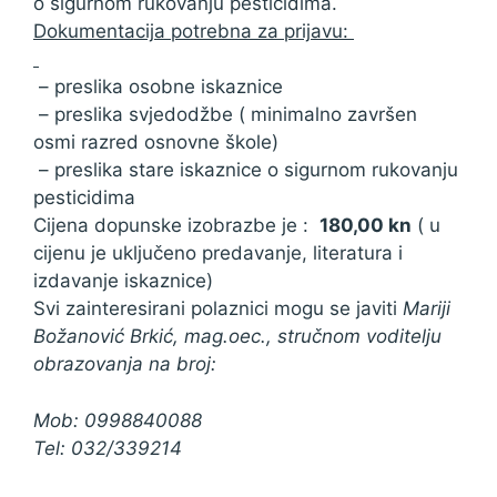
o sigurnom rukovanju pesticidima.
Dokumentacija potrebna za prijavu:
– preslika osobne iskaznice
– preslika svjedodžbe ( minimalno završen
osmi razred osnovne škole)
– preslika stare iskaznice o sigurnom rukovanju
pesticidima
Cijena dopunske izobrazbe je :
180,00 kn
( u
cijenu je uključeno predavanje, literatura i
izdavanje iskaznice)
Svi zainteresirani polaznici mogu se javiti
Mariji
Božanović Brkić, mag.oec.,
stručnom voditelju
obrazovanja na broj:
Mob: 0998840088
Tel: 032/339214