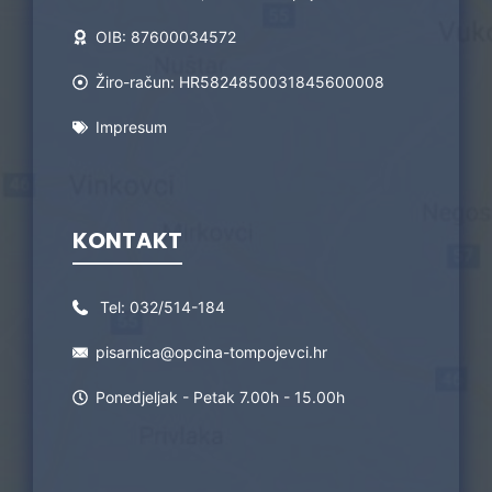
OIB: 87600034572
Žiro-račun: HR5824850031845600008
Impresum
KONTAKT
Tel:
032/514-184
pisarnica@opcina-tompojevci.hr
Ponedjeljak - Petak 7.00h - 15.00h