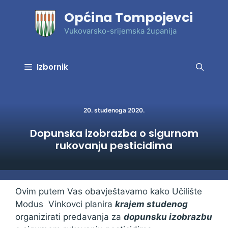
Preskoči
Općina Tompojevci
na
sadržaj
Vukovarsko-srijemska županija
Izbornik
20. studenoga 2020.
Dopunska izobrazba o sigurnom
rukovanju pesticidima
Ovim putem Vas obavještavamo kako Učilište
Modus Vinkovci planira
krajem studenog
organizirati predavanja za
dopunsku izobrazbu