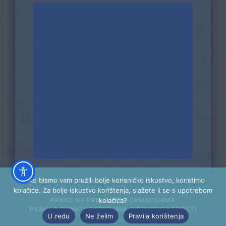
Kako bismo vam pružili bolje korisničko iskustvo, koristimo
kolačiće. Za bolje iskustvo korištenja, slažete li se s upotrebom
kolačića?
PRAVO NA PRISTUP INFORMACIJAMA
PRAVILA PRIVATNOSTI
IZJAVA O PRISTUPAČNOSTI
U redu
Ne želim
Pravila korištenja