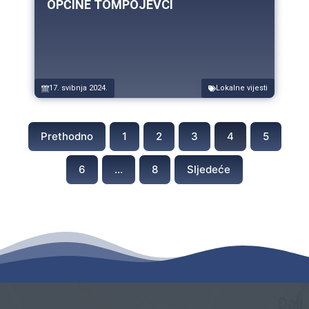
OPĆINE TOMPOJEVCI
17. svibnja 2024.
Lokalne vijesti
Prethodno
1
2
3
4
5
6
…
8
Sljedeće