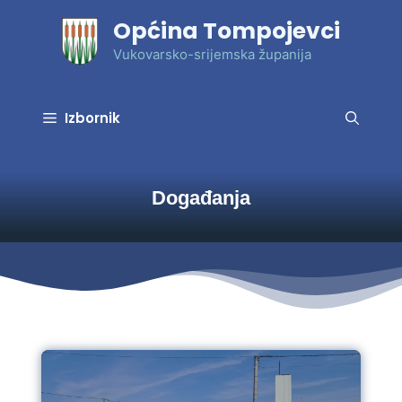
Preskoči
Općina Tompojevci
na
sadržaj
Vukovarsko-srijemska županija
Izbornik
Događanja