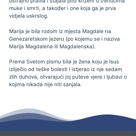
ustrajno pratila i stajala pod križem u trenucima
muke i smrti, a također i one koja ga je prva
vidjela uskrslog.
Marija je bila rodom iz mjesta Magdale na
Genezaretskom jezeru (po kojemu se i naziva
Marija Magdalena ili Magdalenska).
Prema Svetom pismu bila je žena koju je Isus
izliječio od teške bolesti i istjerao iz nje sedam
zlih duhova, otvarajući joj puteve vjere i ljubavi o
kojima nikada nije niti sanjala.