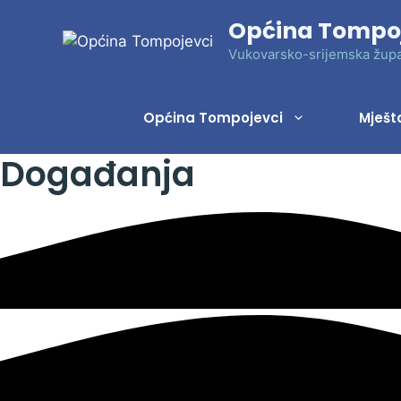
Preskoči
Općina Tompo
na
sadržaj
Vukovarsko-srijemska župa
Općina Tompojevci
Mješt
Događanja