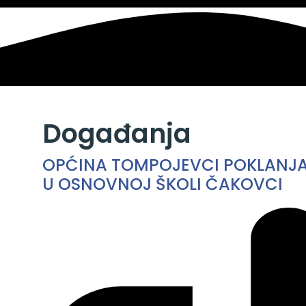
Događanja
OPĆINA TOMPOJEVCI POKLANJA 
U OSNOVNOJ ŠKOLI ČAKOVCI