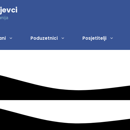
jevci
nija
ani
Poduzetnici
Posjetitelji