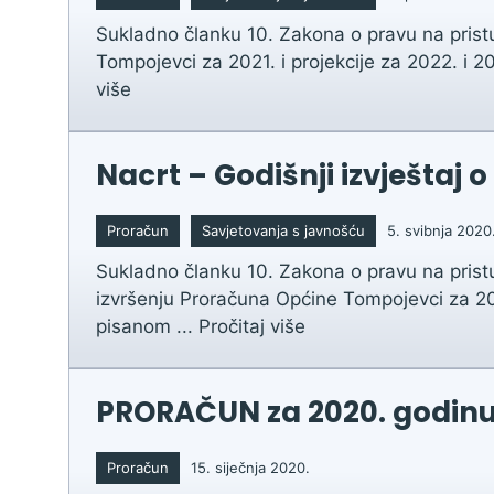
Sukladno članku 10. Zakona o pravu na prist
Tompojevci za 2021. i projekcije za 2022. i 2
više
Nacrt – Godišnji izvještaj
Proračun
Savjetovanja s javnošću
5. svibnja 2020
Sukladno članku 10. Zakona o pravu na prist
izvršenju Proračuna Općine Tompojevci za 20
pisanom ...
Pročitaj više
PRORAČUN za 2020. godin
Proračun
15. siječnja 2020.