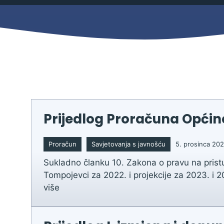
Mjesni odbor
Izbori
Načelnik
Prijedlog Proračuna Općine 
Proračun
Savjetovanja s javnošću
5. prosinca 202
Sukladno članku 10. Zakona o pravu na prist
Tompojevci za 2022. i projekcije za 2023. i 2
više
Pravo na pristup informacijama
Izjava o pristupačnosti