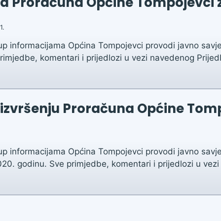
una Proračuna Općine Tompojevci 
1.
up informacijama Općina Tompojevci provodi javno savjet
mjedbe, komentari i prijedlozi u vezi navedenog Prijedl
 o izvršenju Proračuna Općine Tom
up informacijama Općina Tompojevci provodi javno savje
20. godinu. Sve primjedbe, komentari i prijedlozi u ve