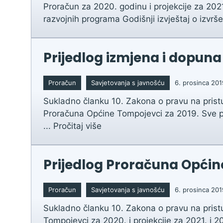
Proračun za 2020. godinu i projekcije za 202
razvojnih programa Godišnji izvještaj o izvrš
Prijedlog izmjena i dopun
Proračun
Savjetovanja s javnošću
6. prosinca 201
Sukladno članku 10. Zakona o pravu na prist
Proračuna Općine Tompojevci za 2019. Sve pr
...
Pročitaj više
Prijedlog Proračuna Općine 
Proračun
Savjetovanja s javnošću
6. prosinca 201
Sukladno članku 10. Zakona o pravu na prist
Tompojevci za 2020. i projekcije za 2021. i 2