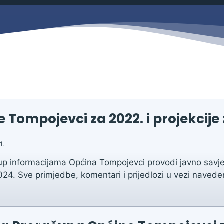
Savjetovanja s javnošću
Zahtjevi i obrasci
Imovina
Evidencija sklopljenih ugovora
Zakonski okvir djelovanja JLPRS
Procedure
Službeni vjesnik
Sponzorstva i donacije
Tompojevci za 2022. i projekcije z
Otvoreni podaci
1.
Ostali dokumenti
up informacijama Općina Tompojevci provodi javno savje
024. Sve primjedbe, komentari i prijedlozi u vezi navede