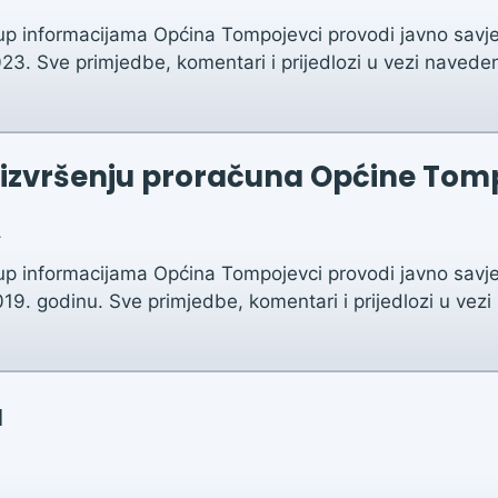
up informacijama Općina Tompojevci provodi javno savje
023. Sve primjedbe, komentari i prijedlozi u vezi navede
 o izvršenju proračuna Općine Tom
.
up informacijama Općina Tompojevci provodi javno savje
19. godinu. Sve primjedbe, komentari i prijedlozi u vez
u