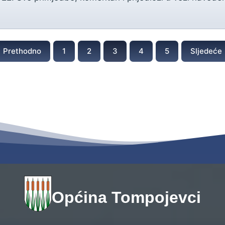
Prethodno
1
2
3
4
5
Sljedeće
Općina Tompojevci