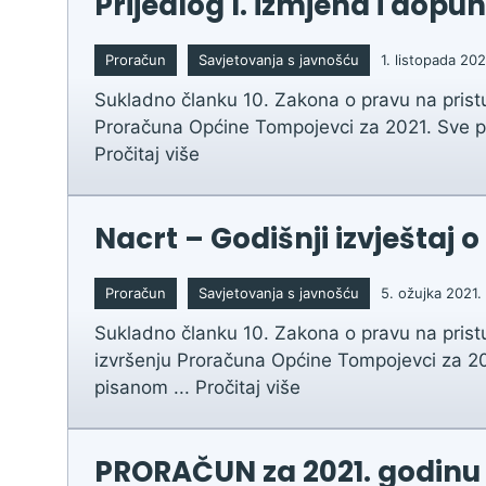
Prijedlog I. izmjena i dop
Zaštita podataka
Proračun
Savjetovanja s javnošću
1. listopada 202
Sukladno članku 10. Zakona o pravu na prist
Proračuna Općine Tompojevci za 2021. Sve pri
Pročitaj više
Nacrt – Godišnji izvještaj
Proračun
Savjetovanja s javnošću
5. ožujka 2021.
Sukladno članku 10. Zakona o pravu na prist
izvršenju Proračuna Općine Tompojevci za 20
pisanom ...
Pročitaj više
PRORAČUN za 2021. godinu