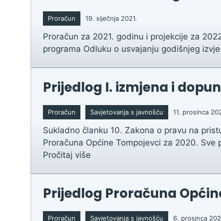
Proračun
19. siječnja 2021.
Proračun za 2021. godinu i projekcije za 202
programa Odluku o usvajanju godišnjeg izvješt
Prijedlog I. izmjena i dop
Proračun
Savjetovanja s javnošću
11. prosinca 20
Sukladno članku 10. Zakona o pravu na prist
Proračuna Općine Tompojevci za 2020. Sve pri
Pročitaj više
Prijedlog Proračuna Općine 
Proračun
Savjetovanja s javnošću
6. prosinca 202