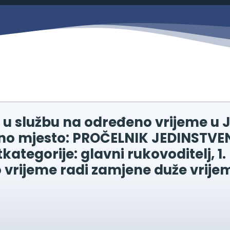
Savjetovanja s javnošću
Zahtjevi i obrasci
Imovina
Evidencija sklopljenih ugovora
Zakonski okvir djelovanja JLPRS
Procedure
Službeni vjesnik
Sponzorstva i donacije
u službu na određeno vrijeme u J
dno mjesto: PROČELNIK JEDINST
Otvoreni podaci
kategorije: glavni rukovoditelj, 1. 
Ostali dokumenti
o vrijeme radi zamjene duže vrij