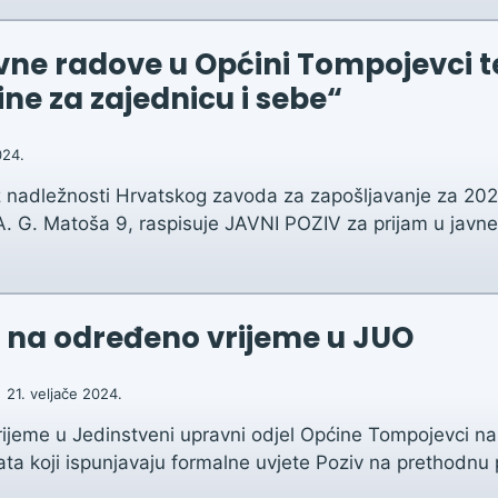
avne radove u Općini Tompojevci
ine za zajednicu i sebe“
024.
z nadležnosti Hrvatskog zavoda za zapošljavanje za 202
. G. Matoša 9, raspisuje JAVNI POZIV za prijam u javn
bu na određeno vrijeme u JUO
21. veljače 2024.
ijeme u Jedinstveni upravni odjel Općine Tompojevci n
ata koji ispunjavaju formalne uvjete Poziv na prethodnu p