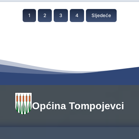
1
2
3
4
Sljedeće
Općina Tompojevci