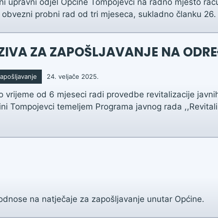
ni upravni odjel Općine Tompojevci na radno mjesto račun
bvezni probni rad od tri mjeseca, sukladno članku 26. st
ZIVA ZA ZAPOŠLJAVANJE NA ODRE
zapošljavanje
24. veljače 2025.
vrijeme od 6 mjeseci radi provedbe revitalizacije javn
ni Tompojevci temeljem Programa javnog rada ,,Revitaliz
 odnose na natječaje za zapošljavanje unutar Općine.