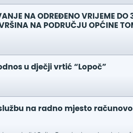
ANJE NA ODREĐENO VRIJEME DO 31
OVRŠINA NA PODRUČJU OPĆINE T
odnos u dječji vrtić “Lopoč”
 službu na radno mjesto računovo