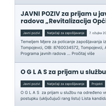
JAVNI POZIV za prijam u j
radova „Revitalizacija Opć
Javni pozivi
Natječaji za zapošljavanje
7. ožujka 2
Temeljem Mjere za poticanje zapošljavanja i
Tompojevci, OIB: 8760034572, Tompojevci, A
Programa javnih radova ...
Pročitaj više
O G L A S za prijam u služ
Javni pozivi
Natječaji za zapošljavanje
Projekti
O G L A S za prijam u službu na određeno vr
postupku (uključujući rang listu) Lista kandid