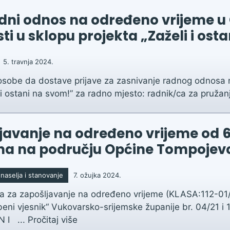
adni odnos na određeno vrijeme u
i u sklopu projekta „Zaželi i ost
5. travnja 2024.
 osobe da dostave prijave za zasnivanje radnog odnosa 
i ostani na svom!” za radno mjesto: radnik/ca za pružanj
ošljavanje na određeno vrijeme od 
šina na području Općine Tompojev
naselja i stanovanje
7. ožujka 2024.
iva za zapošljavanje na određeno vrijeme (KLASA:112-
beni vjesnik“ Vukovarsko-srijemske županije br. 04/21 i
N I ...
Pročitaj više