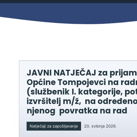
Mjesni odbor
Izbori
Načelnik
JAVNI NATJEČAJ za prijam 
Općine Tompojevci na ra
(službenik I. kategorije, pot
izvršitelj m/ž, na određen
njenog povratka na rad
Pravo na pristup informacijama
Natječaji za zapošljavanje
20. svibnja 2026.
Izjava o pristupačnosti