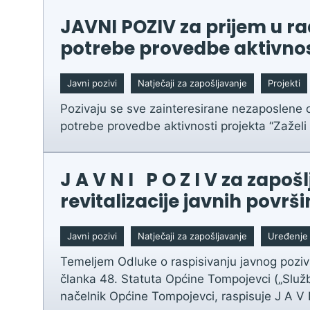
JAVNI POZIV za prijem u r
potrebe provedbe aktivnost
Javni pozivi
Natječaji za zapošljavanje
Projekti
Pozivaju se sve zainteresirane nezaposlene
potrebe provedbe aktivnosti projekta “Zaželi 
J A V N I P O Z I V za zap
revitalizacije javnih povr
Javni pozivi
Natječaji za zapošljavanje
Uređenje 
Temeljem Odluke o raspisivanju javnog poz
članka 48. Statuta Općine Tompojevci („Služ
načelnik Općine Tompojevci, raspisuje J A V 