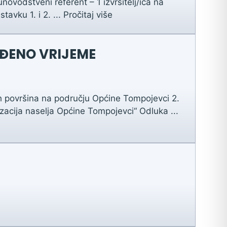
ovodstveni referent – 1 izvršitelj/ica na
avku 1. i 2. ...
Pročitaj više
ĐENO VRIJEME
ih površina na području Općine Tompojevci 2.
acija naselja Općine Tompojevci“ Odluka ...