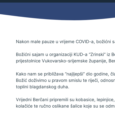
Mjesni odbor
Izbori
Načelnik
Nakon male pauze u vrijeme COVID-a, božićni s
Božićni sajam u organizaciji KUD-a “Zrinski” iz
prijestolnice Vukovarsko-srijemske županije, Be
Kako nam se približava “najljepši” dio godine, 
Božić doživimo u pravom smislu te riječi, odnos
toplini blagdanskog duha.
Vrijedni Berčani pripremili su kobasice, lepinjic
Pravo na pristup informacijama
kolačiće te ručno oslikane šalice koje su se odmah
Izjava o pristupačnosti