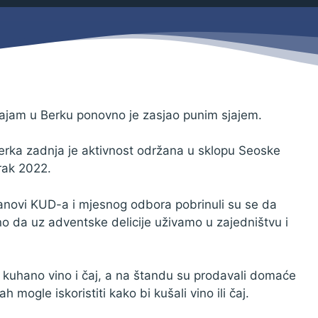
Savjetovanja s javnošću
Zahtjevi i obrasci
Imovina
Evidencija sklopljenih ugovora
Zakonski okvir djelovanja JLPRS
Procedure
ajam u Berku ponovno je zasjao punim sjajem.
Službeni vjesnik
 Berka zadnja je aktivnost održana u sklopu Seoske
Sponzorstva i donacije
rak 2022.
Otvoreni podaci
članovi KUD-a i mjesnog odbora pobrinuli su se da
Ostali dokumenti
no da uz adventske delicije uživamo u zajedništvu i
e, kuhano vino i čaj, a na štandu su prodavali domaće
 mogle iskoristiti kako bi kušali vino ili čaj.