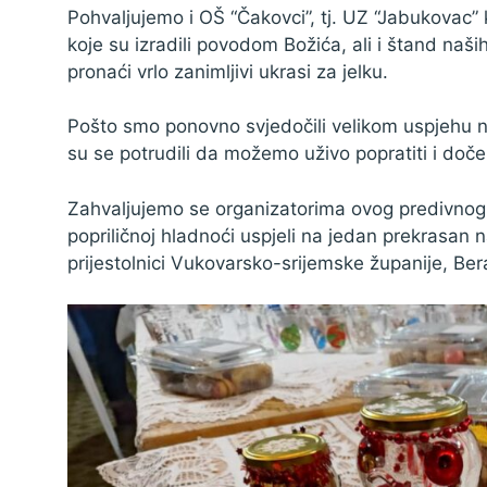
Pohvaljujemo i OŠ “Čakovci”, tj. UZ “Jabukovac”
Zaštita podataka
koje su izradili povodom Božića, ali i štand naši
pronaći vrlo zanimljivi ukrasi za jelku.
Pošto smo ponovno svjedočili velikom uspjehu 
su se potrudili da možemo uživo popratiti i doče
Zahvaljujemo se organizatorima ovog predivnog d
popriličnoj hladnoći uspjeli na jedan prekrasan na
prijestolnici Vukovarsko-srijemske županije, Be