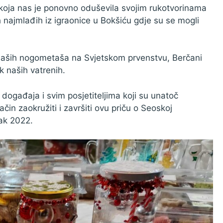
 koja nas je ponovno oduševila svojim rukotvorinama
h najmlađih iz igraonice u Bokšiću gdje su se mogli
naših nogometaša na Svjetskom prvenstvu, Berčani
k naših vatrenih.
ogađaja i svim posjetiteljima koji su unatoč
čin zaokružiti i završiti ovu priču o Seoskoj
rak 2022.