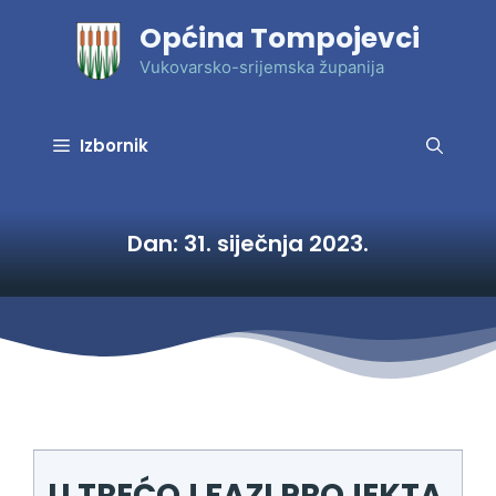
Preskoči
Općina Tompojevci
na
sadržaj
Vukovarsko-srijemska županija
Izbornik
Dan:
31. siječnja 2023.
U TREĆOJ FAZI PROJEKTA