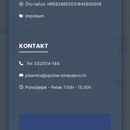
Žiro-račun: HR5824850031845600008
Impresum
KONTAKT
Tel:
032/514-184
pisarnica@opcina-tompojevci.hr
Ponedjeljak - Petak 7.00h - 15.00h