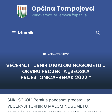
Preskoči
Općina Tompojevci
na
sadržaj
Vukovarsko-srijemska županija
Izbornik
18. kolovoza 2022.
VEČERNJI TURNIR U MALOM NOGOMETU U
OKVIRU PROJEKTA „SEOSKA
PRIJESTONICA-BERAK 2022.“
ŠNK “SOKOL” Berak s ponosom predstavlja:
VEČERNJI TURNIR U MALOM NOGOMETU.