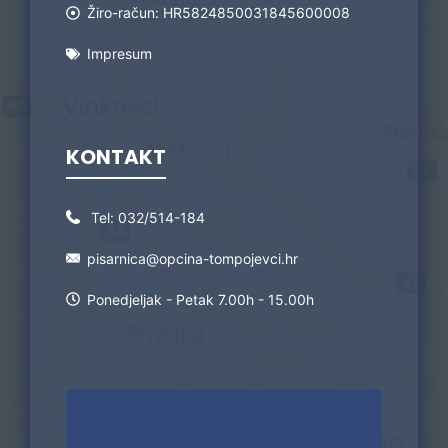
Žiro-račun: HR5824850031845600008
Impresum
KONTAKT
Tel:
032/514-184
pisarnica@opcina-tompojevci.hr
Ponedjeljak - Petak 7.00h - 15.00h