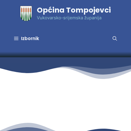
Preskoči
Općina Tompojevci
na
sadržaj
Vukovarsko-srijemska županija
Izbornik