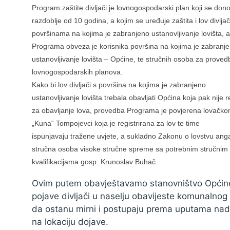
Zaštita podataka
Program zaštite divljači je lovnogospodarski plan koji se dono
razdoblje od 10 godina, a kojim se uređuje zaštita i lov divljač
površinama na kojima je zabranjeno ustanovljivanje lovišta, 
Programa obveza je korisnika površina na kojima je zabranj
ustanovljivanje lovišta – Općine, te stručnih osoba za proved
lovnogospodarskih planova.
Kako bi lov divljači s površina na kojima je zabranjeno
ustanovljivanje lovišta trebala obavljati Općina koja pak nije r
za obavljanje lova, provedba Programa je povjerena lovačko
„Kuna“ Tompojevci koja je registrirana za lov te time
ispunjavaju tražene uvjete, a sukladno Zakonu o lovstvu ang
stručna osoba visoke stručne spreme sa potrebnim stručnim
kvalifikacijama gosp. Krunoslav Buhač.
Ovim putem obavještavamo stanovništvo Općine
pojave divljači u naselju obavijeste komunalno
da ostanu mirni i postupaju prema uputama nadlež
na lokaciju dojave.