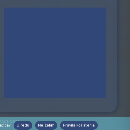
UPAČNOSTI
lačića?
U redu
Ne želim
Pravila korištenja