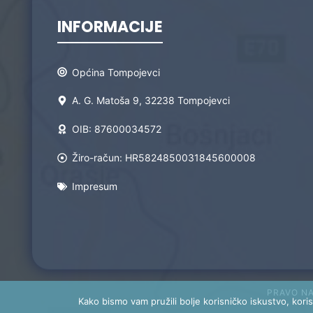
INFORMACIJE
Općina Tompojevci
A. G. Matoša 9, 32238 Tompojevci
OIB: 87600034572
Žiro-račun: HR5824850031845600008
Impresum
PRAVO N
Kako bismo vam pružili bolje korisničko iskustvo, koris