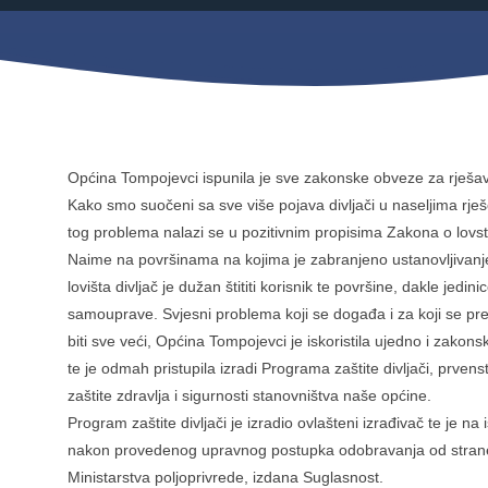
Mjesni odbor
Izbori
Načelnik
Općina Tompojevci ispunila je sve zakonske obveze za rješav
Kako smo suočeni sa sve više pojava divljači u naseljima rje
tog problema nalazi se u pozitivnim propisima Zakona o lovst
Naime na površinama na kojima je zabranjeno ustanovljivanj
lovišta divljač je dužan štititi korisnik te površine, dakle jedini
samouprave. Svjesni problema koji se događa i za koji se pr
biti sve veći, Općina Tompojevci je iskoristila ujedno i zakon
te je odmah pristupila izradi Programa zaštite divljači, prvens
zaštite zdravlja i sigurnosti stanovništva naše općine.
Program zaštite divljači je izradio ovlašteni izrađivač te je na i
Pravo na pristup informacijama
nakon provedenog upravnog postupka odobravanja od stran
Izjava o pristupačnosti
Ministarstva poljoprivrede, izdana Suglasnost.