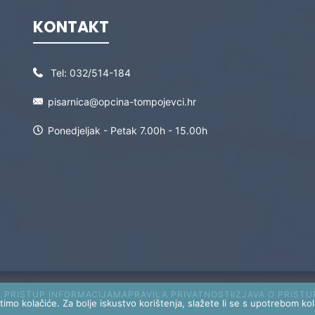
KONTAKT
Tel:
032/514-184
pisarnica@opcina-tompojevci.hr
Ponedjeljak - Petak 7.00h - 15.00h
A PRISTUP INFORMACIJAMA
PRAVILA PRIVATNOSTI
IZJAVA O PRIST
timo kolačiće. Za bolje iskustvo korištenja, slažete li se s upotrebom ko