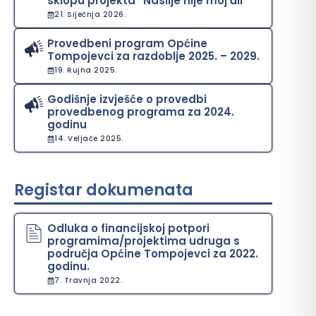
sklopu projekta “Nasilje nije moj đir”
21. Siječnja 2026.
Provedbeni program Općine
Tompojevci za razdoblje 2025. – 2029.
19. Rujna 2025.
Godišnje izvješće o provedbi
provedbenog programa za 2024.
godinu
14. Veljače 2025.
Registar dokumenata
Odluka o financijskoj potpori
programima/projektima udruga s
područja Općine Tompojevci za 2022.
godinu.
7. Travnja 2022.