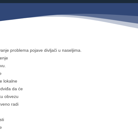
Savjetovanja s javnošću
Zahtjevi i obrasci
Imovina
Evidencija sklopljenih ugovora
Zakonski okvir djelovanja JLPRS
Procedure
anje problema pojave divljači u naseljima.
šenje
Službeni vjesnik
vu.
Sponzorstva i donacije
e
ce lokalne
Otvoreni podaci
edviđa da će
Ostali dokumenti
sku obvezu
tveno radi
sti
e