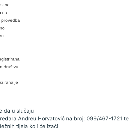
si na
i na
a provedba
eno
bu
egistrirana
m društvu
ažirana je
 da u slučaju
g redara Andreu Horvatović na broj: 099/467-1721 te
nih tijela koji će izaći