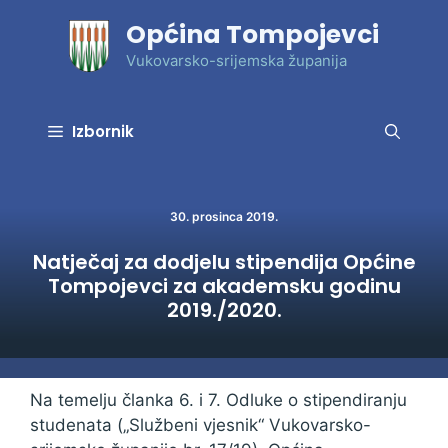
Preskoči
Općina Tompojevci
na
sadržaj
Vukovarsko-srijemska županija
Izbornik
30. prosinca 2019.
Natječaj za dodjelu stipendija Općine
Tompojevci za akademsku godinu
2019./2020.
Na temelju članka 6. i 7. Odluke o stipendiranju
studenata („Službeni vjesnik“ Vukovarsko-