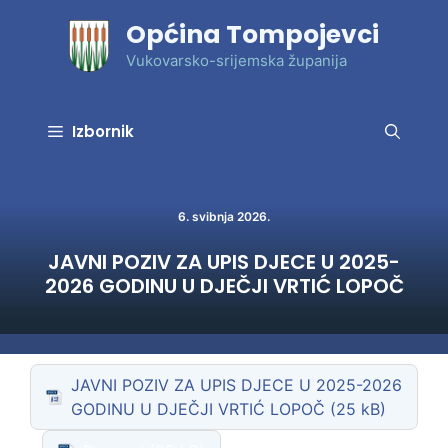
Preskoči
Općina Tompojevci
na
sadržaj
Vukovarsko-srijemska županija
Izbornik
6. svibnja 2026.
JAVNI POZIV ZA UPIS DJECE U 2025-
2026 GODINU U DJEČJI VRTIĆ LOPOČ
JAVNI POZIV ZA UPIS DJECE U 2025-2026
GODINU U DJEČJI VRTIĆ LOPOČ