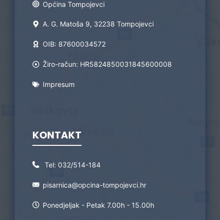
Općina Tompojevci
A. G. Matoša 9, 32238 Tompojevci
OIB: 87600034572
Žiro-račun: HR5824850031845600008
Impresum
KONTAKT
Tel:
032/514-184
pisarnica@opcina-tompojevci.hr
Ponedjeljak - Petak 7.00h - 15.00h