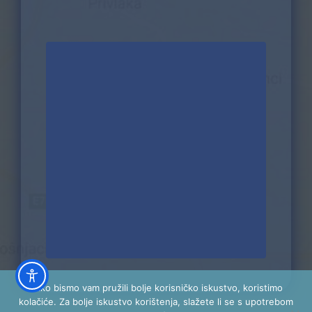
Kako bismo vam pružili bolje korisničko iskustvo, koristimo
kolačiće. Za bolje iskustvo korištenja, slažete li se s upotrebom