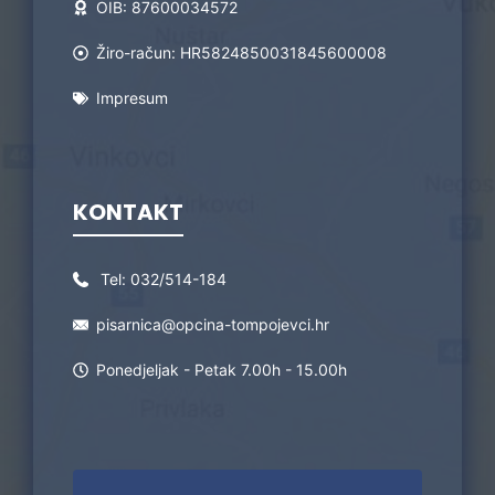
OIB: 87600034572
Žiro-račun: HR5824850031845600008
Impresum
KONTAKT
Tel:
032/514-184
pisarnica@opcina-tompojevci.hr
Ponedjeljak - Petak 7.00h - 15.00h