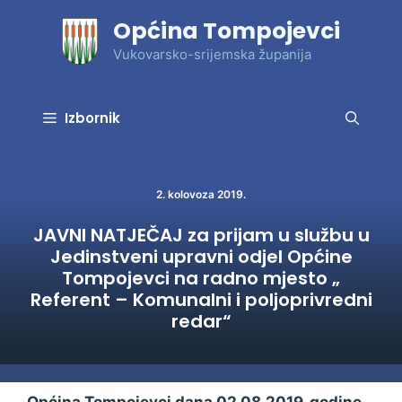
Preskoči
Općina Tompojevci
na
sadržaj
Vukovarsko-srijemska županija
Izbornik
2. kolovoza 2019.
JAVNI NATJEČAJ za prijam u službu u
Jedinstveni upravni odjel Općine
Tompojevci na radno mjesto „
Referent – Komunalni i poljoprivredni
redar“