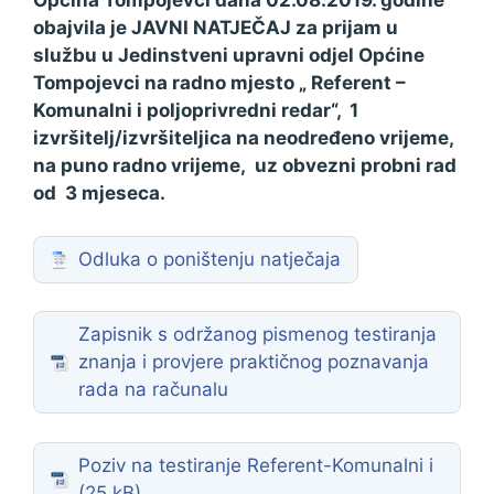
Općina Tompojevci dana 02.08.2019. godine
obajvila je JAVNI NATJEČAJ
za prijam u
službu u Jedinstveni upravni odjel Općine
Tompojevci
na radno mjesto „ Referent –
Komunalni i poljoprivredni redar“, 1
izvršitelj/izvršiteljica na neodređeno vrijeme,
na puno radno vrijeme, uz obvezni probni rad
od 3 mjeseca.
Odluka o poništenju natječaja
Zapisnik s održanog pismenog testiranja
znanja i provjere praktičnog poznavanja
rada na računalu
Poziv na testiranje Referent-Komunalni i