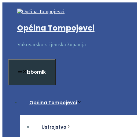
Preskoči
na
sadržaj
Općina Tompojevci
Vukovarsko-srijemska županija
Izbornik
Općina Tompojevci
Ustrojstvo