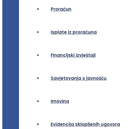
Proračun
Isplate iz proračuna
Financijski izvještaji
Savjetovanja s javnošću
Imovina
Evidencija sklopljenih ugovora