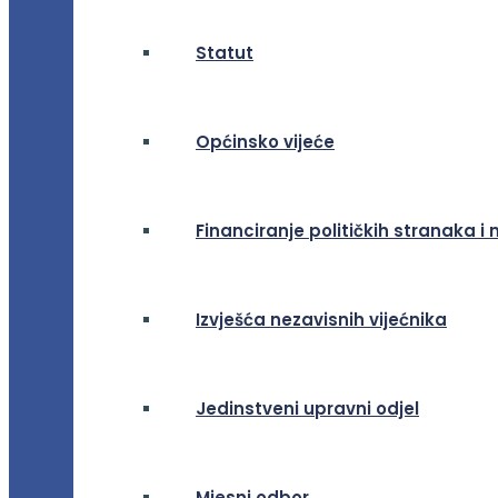
Statut
Općinsko vijeće
Financiranje političkih stranaka i 
Izvješća nezavisnih vijećnika
Jedinstveni upravni odjel
Mjesni odbor