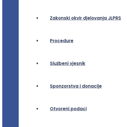
Zakonski okvir djelovanja JLPRS
Procedure
Službeni vjesnik
Sponzorstva i donacije
Otvoreni podaci