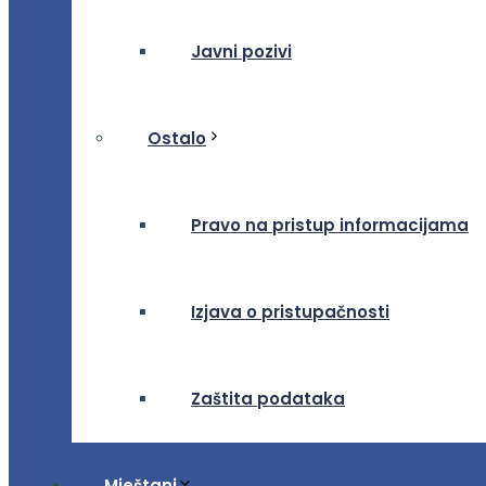
Javni pozivi
Ostalo
Pravo na pristup informacijama
Izjava o pristupačnosti
Zaštita podataka
Mještani