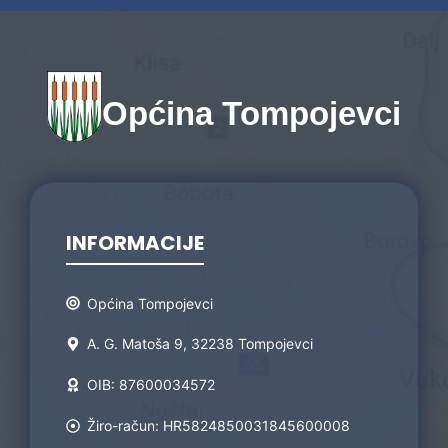
Općina Tompojevci
INFORMACIJE
Općina Tompojevci
A. G. Matoša 9, 32238 Tompojevci
OIB: 87600034572
Žiro-račun: HR5824850031845600008