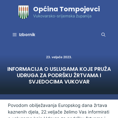
Preskoči
Općina Tompojevci
na
sadržaj
Vukovarsko-srijemska županija
Izbornik
23. veljače 2023.
INFORMACIJA O USLUGAMA KOJE PRUŽA
UDRUGA ZA PODRŠKU ŽRTVAMA I
SVJEDOCIMA VUKOVAR
Povodom obilježavanja Europskog dana žrtava
kaznenih djela, 22.veljače želimo Vas informirati