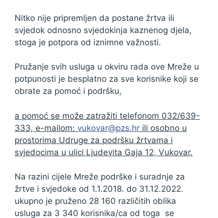
Nitko nije pripremljen da postane žrtva ili
svjedok odnosno svjedokinja kaznenog djela,
stoga je potpora od iznimne važnosti.
Pružanje svih usluga u okviru rada ove Mreže u
potpunosti je besplatno za sve korisnike koji se
obrate za pomoć i podršku,
a pomoć se može zatražiti telefonom 032/639-
333, e-mailom:
vukovar@pzs.hr
ili osobno u
prostorima Udruge za podršku žrtvama i
svjedocima u ulici Ljudevita Gaja 12, Vukovar.
Na razini cijele Mreže podrške i suradnje za
žrtve i svjedoke od 1.1.2018. do 31.12.2022.
ukupno je pruženo 28 160 različitih oblika
usluga za 3 340 korisnika/ca od toga se