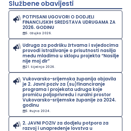
Službene obavijesti
POTPISANI UGOVORI O DODJELI
FINANCIJSKIH SREDSTAVA UDRUGAMA ZA
2026. GODINU
5. Ožujka 2026.
Udruga za podršku žrtvama i svjedocima
provodi istraživanje o prisutnosti nasilja
među mladima u sklopu projekta “Nasilje
nije moj đir”
21. Siječnja 2026.
Vukovarsko-srijemska županija objavila
je 2. Javni poziv za (su)financiranje
programa i projekata udruga koje
promiču poljoprivredu i ruralni prostor
Vukovarsko-srijemske županije za 2024.
godinu
5. Rujna 2024.
2. JAVNI POZIV za dodjelu potpora za
razvoj i unapređenje lovstva u