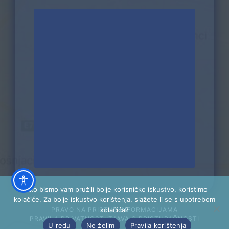
Kako bismo vam pružili bolje korisničko iskustvo, koristimo
kolačiće. Za bolje iskustvo korištenja, slažete li se s upotrebom
kolačića?
PRAVO NA PRISTUP INFORMACIJAMA
PRAVILA PRIVATNOSTI
IZJAVA O PRISTUPAČNOSTI
U redu
Ne želim
Pravila korištenja