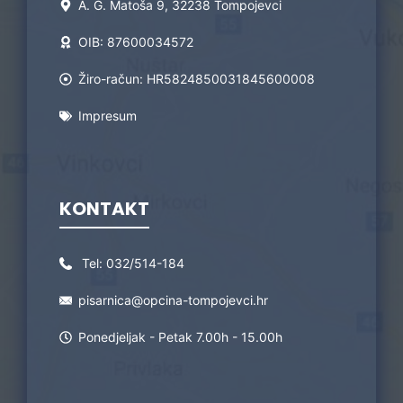
A. G. Matoša 9, 32238 Tompojevci
OIB: 87600034572
Žiro-račun: HR5824850031845600008
Impresum
KONTAKT
Tel:
032/514-184
pisarnica@opcina-tompojevci.hr
Ponedjeljak - Petak 7.00h - 15.00h