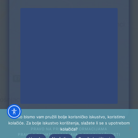
Kako bismo vam pružili bolje korisničko iskustvo, koristimo
kolačiće. Za bolje iskustvo korištenja, slažete li se s upotrebom
kolačića?
PRAVO NA PRISTUP INFORMACIJAMA
PRAVILA PRIVATNOSTI
IZJAVA O PRISTUPAČNOSTI