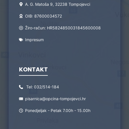
A. G. Matoša 9, 32238 Tompojevci
OIB: 87600034572
Žiro-račun: HR5824850031845600008
Impresum
KONTAKT
Tel:
032/514-184
pisarnica@opcina-tompojevci.hr
Ponedjeljak - Petak 7.00h - 15.00h