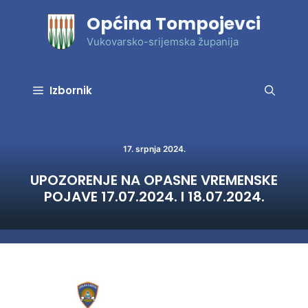
Preskoči
Općina Tompojevci
na
sadržaj
Vukovarsko-srijemska županija
Izbornik
17. srpnja 2024.
UPOZORENJE NA OPASNE VREMENSKE
POJAVE 17.07.2024. I 18.07.2024.