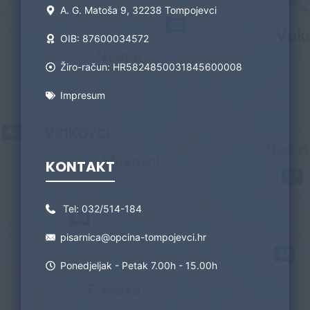
A. G. Matoša 9, 32238 Tompojevci
OIB: 87600034572
Žiro-račun: HR5824850031845600008
Impresum
KONTAKT
Tel:
032/514-184
pisarnica@opcina-tompojevci.hr
Ponedjeljak - Petak 7.00h - 15.00h