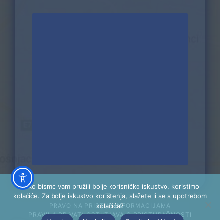
Kako bismo vam pružili bolje korisničko iskustvo, koristimo
kolačiće. Za bolje iskustvo korištenja, slažete li se s upotrebom
kolačića?
PRAVO NA PRISTUP INFORMACIJAMA
PRAVILA PRIVATNOSTI
IZJAVA O PRISTUPAČNOSTI