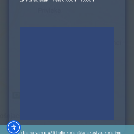
Kako bismo vam pružili bolje korisničko iskustvo, koristimo