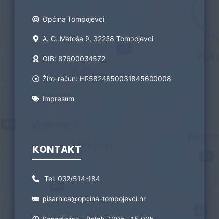
Općina Tompojevci
A. G. Matoša 9, 32238 Tompojevci
OIB: 87600034572
Žiro-račun: HR5824850031845600008
Impresum
KONTAKT
Tel:
032/514-184
pisarnica@opcina-tompojevci.hr
Ponedjeljak - Petak 7.00h - 15.00h