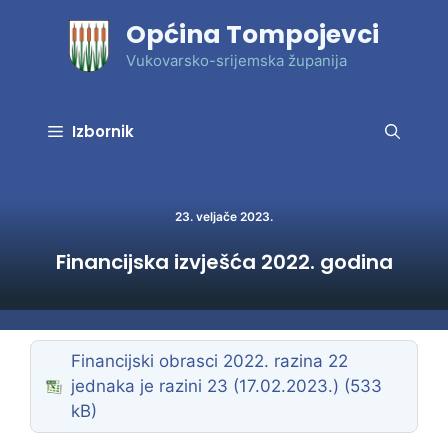
Preskoči
Općina Tompojevci
na
sadržaj
Vukovarsko-srijemska županija
Izbornik
23. veljače 2023.
Financijska izvješća 2022. godina
Financijski obrasci 2022. razina 22
jednaka je razini 23 (17.02.2023.)