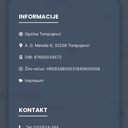
INFORMACIJE
Općina Tompojevci
A. G. Matoša 9, 32238 Tompojevci
OIB: 87600034572
Žiro-račun: HR5824850031845600008
Impresum
KONTAKT
Tel:
032/514-184