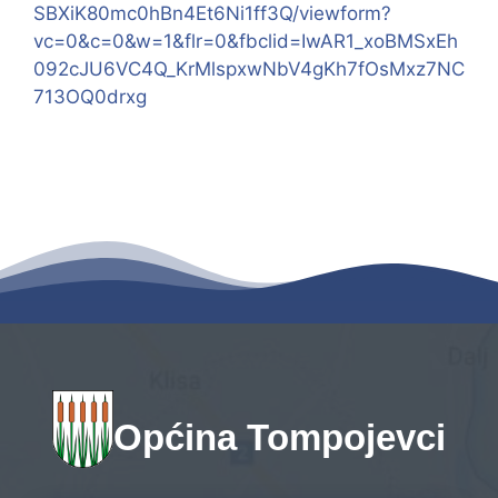
SBXiK80mc0hBn4Et6Ni1ff3Q/viewform?
vc=0&c=0&w=1&flr=0&fbclid=IwAR1_xoBMSxEh
092cJU6VC4Q_KrMlspxwNbV4gKh7fOsMxz7NC
713OQ0drxg
Općina Tompojevci