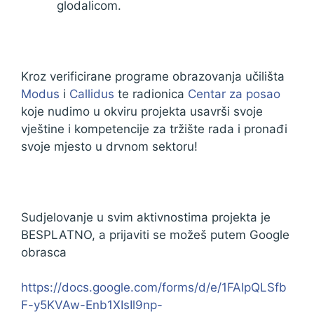
glodalicom.
Kroz verificirane programe obrazovanja učilišta
Modus
i
Callidus
te radionica
Centar za posao
koje nudimo u okviru projekta usavrši svoje
vještine i kompetencije za tržište rada i pronađi
svoje mjesto u drvnom sektoru!
Sudjelovanje u svim aktivnostima projekta je
BESPLATNO, a prijaviti se možeš putem Google
obrasca
https://docs.google.com/forms/d/e/1FAIpQLSfb
F-y5KVAw-Enb1XIsIl9np-