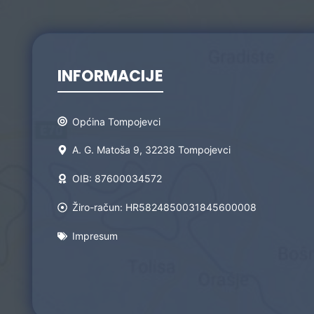
Zaštita podataka
INFORMACIJE
Općina Tompojevci
A. G. Matoša 9, 32238 Tompojevci
OIB: 87600034572
Žiro-račun: HR5824850031845600008
Impresum