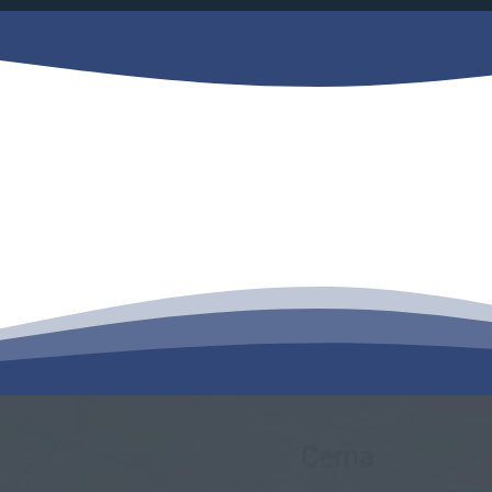
Mjesni odbor
Izbori
Načelnik
Pravo na pristup informacijama
Izjava o pristupačnosti