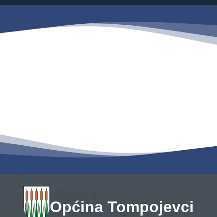
Savjetovanja s javnošću
Zahtjevi i obrasci
Imovina
Evidencija sklopljenih ugovora
Zakonski okvir djelovanja JLPRS
Procedure
Službeni vjesnik
Sponzorstva i donacije
Otvoreni podaci
Ostali dokumenti
Općina Tompojevci