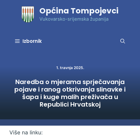
Preskoči
Općina Tompojevci
na
sadržaj
Vukovarsko-srijemska županija
Izbornik
1. travnja 2025.
Naredba o mjerama sprječavanja
pojave i ranog otkrivanja slinavke i
šapa i kuge malih preživača u
Republici Hrvatskoj
Više na linku: