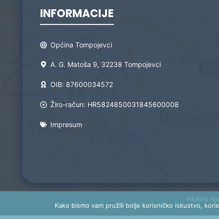
INFORMACIJE
Općina Tompojevci
A. G. Matoša 9, 32238 Tompojevci
OIB: 87600034572
Žiro-račun: HR5824850031845600008
Impresum
PRAVO N
Kako bismo vam pružili bolje korisničko iskustvo, koris