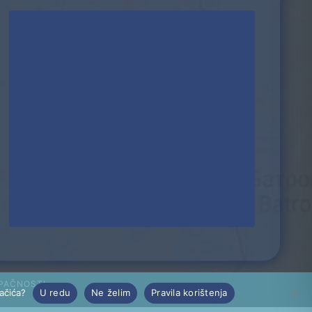
UPAČNOSTI
lačića?
U redu
Ne želim
Pravila korištenja