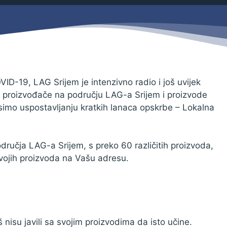
Savjetovanja s javnošću
Zahtjevi i obrasci
Imovina
Evidencija sklopljenih ugovora
Zakonski okvir djelovanja JLPRS
Procedure
ID-19, LAG Srijem je intenzivno radio i još uvijek
e proizvođače na području LAG-a Srijem i proizvode
Službeni vjesnik
simo uspostavljanju kratkih lanaca opskrbe – Lokalna
Sponzorstva i donacije
Otvoreni podaci
dručja LAG-a Srijem, s preko 60 različitih proizvoda,
Ostali dokumenti
vojih proizvoda na Vašu adresu.
 nisu javili sa svojim proizvodima da isto učine.