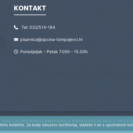
KONTAKT
Tel:
032/514-184
pisarnica@opcina-tompojevci.hr
Ponedjeljak - Petak 7.00h - 15.00h
A PRISTUP INFORMACIJAMA
PRAVILA PRIVATNOSTI
IZJAVA O PRIST
timo kolačiće. Za bolje iskustvo korištenja, slažete li se s upotrebom ko