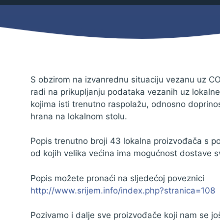
Mjesni odbor
Izbori
Načelnik
S obzirom na izvanrednu situaciju vezanu uz COV
radi na prikupljanju podataka vezanih uz lokaln
kojima isti trenutno raspolažu, odnosno doprino
hrana na lokalnom stolu.
Popis trenutno broji 43 lokalna proizvođača s po
od kojih velika većina ima mogućnost dostave s
Popis možete pronaći na sljedećoj poveznici
http://www.srijem.info/index.php?stranica=108
Pravo na pristup informacijama
Izjava o pristupačnosti
Pozivamo i dalje sve proizvođače koji nam se još