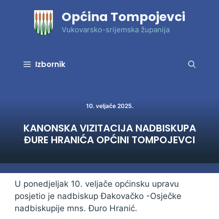
Preskoči
Općina Tompojevci
na
sadržaj
Vukovarsko-srijemska županija
Izbornik
10. veljače 2025.
KANONSKA VIZITACIJA NADBISKUPA
ĐURE HRANIĆA OPĆINI TOMPOJEVCI
U ponedjeljak 10. veljače općinsku upravu
posjetio je nadbiskup Đakovačko -Osječke
nadbiskupije mns. Đuro Hranić.