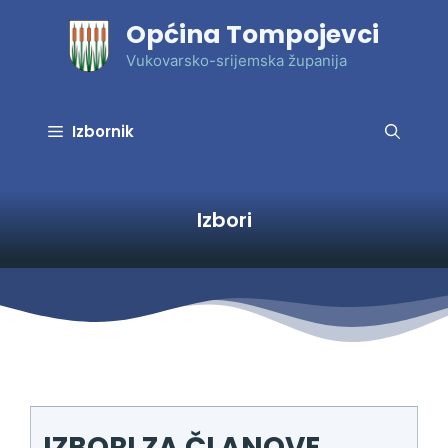
Preskoči
Općina Tompojevci
na
sadržaj
Vukovarsko-srijemska županija
Izbornik
Izbori
IZBORI ZA ČLANOVE