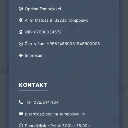
Općina Tompojevci
A. G. Matoša 9, 32238 Tompojevci
OIB: 87600034572
Žiro-račun: HR5824850031845600008
Impresum
KONTAKT
Tel:
032/514-184
pisarnica@opcina-tompojevci.hr
Ponedjeljak - Petak 7.00h - 15.00h