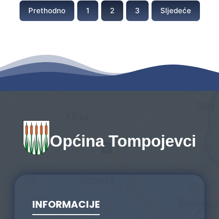
Prethodno
1
2
3
Sljedeće
Općina Tompojevci
INFORMACIJE