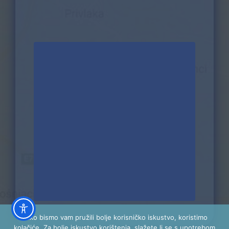
Kako bismo vam pružili bolje korisničko iskustvo, koristimo
kolačiće. Za bolje iskustvo korištenja, slažete li se s upotrebom