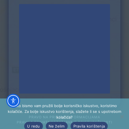
Kako bismo vam pružili bolje korisničko iskustvo, koristimo
kolačiće. Za bolje iskustvo korištenja, slažete li se s upotrebom
PRAVO NA PRISTUP INFORMACIJAMA
kolačića?
PRAVILA PRIVATNOSTI
IZJAVA O PRISTUPAČNOSTI
U redu
Ne želim
Pravila korištenja