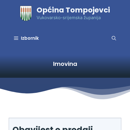
Preskoči
Općina Tompojevci
na
sadržaj
Vukovarsko-srijemska županija
Izbornik
Imovina
Obavijest o prodaji