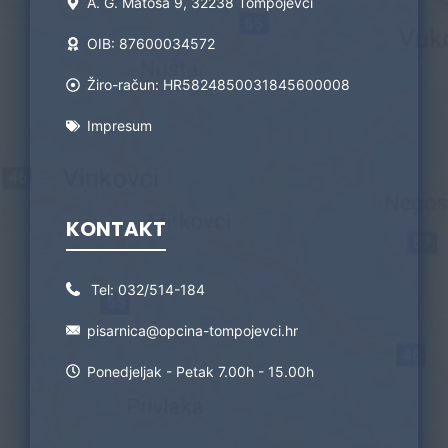
A. G. Matoša 9, 32238 Tompojevci
OIB: 87600034572
Žiro-račun: HR5824850031845600008
Impresum
KONTAKT
Tel:
032/514-184
pisarnica@opcina-tompojevci.hr
Ponedjeljak - Petak 7.00h - 15.00h