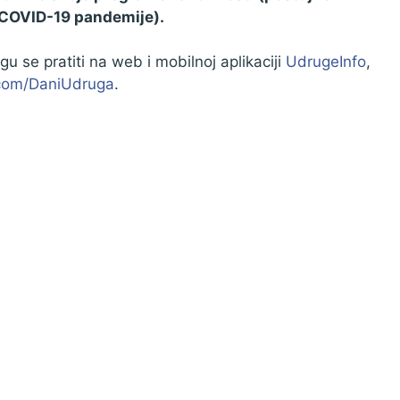
 COVID-19 pandemije).
u se pratiti na web i mobilnoj aplikaciji
UdrugeInfo
,
com/DaniUdruga
.