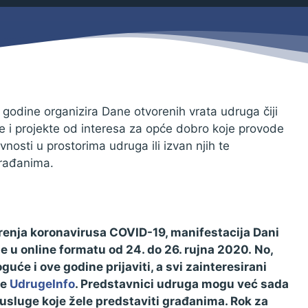
Savjetovanja s javnošću
Zahtjevi i obrasci
Imovina
Evidencija sklopljenih ugovora
Zakonski okvir djelovanja JLPRS
Procedure
 godine organizira Dane otvorenih vrata udruga čiji
rame i projekte od interesa za opće dobro koje provode
Službeni vjesnik
vnosti u prostorima udruga ili izvan njih te
Sponzorstva i donacije
građanima.
Otvoreni podaci
Ostali dokumenti
irenja koronavirusa COVID-19, manifestacija Dani
e u online formatu od 24. do 26. rujna 2020. No,
uće i ove godine prijaviti, a svi zainteresirani
je
UdrugeInfo
. Predstavnici udruga mogu već sada
 i usluge koje žele predstaviti građanima. Rok za