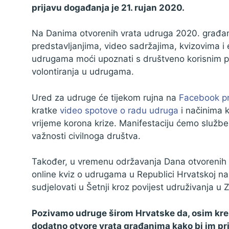
prijavu događanja je 21. rujan 2020.
Zaštita podataka
Na Danima otvorenih vrata udruga 2020. građani
predstavljanjima, video sadržajima, kvizovima i
udrugama moći upoznati s društveno korisnim pr
volontiranja u udrugama.
Ured za udruge će tijekom rujna na
Facebook pr
kratke
video spotove o radu udruga
i načinima 
vrijeme korona krize. Manifestaciju ćemo službe
važnosti civilnoga društva.
Također, u vremenu održavanja Dana otvorenih vr
online kviz o udrugama u Republici Hrvatskoj n
sudjelovati u Šetnji kroz povijest udruživanja u 
Pozivamo udruge širom Hrvatske da, osim kreir
dodatno otvore vrata građanima kako bi im prib