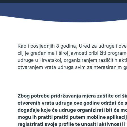
Mjesni odbor
Izbori
Načelnik
Kao i posljednjih 8 godina, Ured za udruge i ove
cilj je građanima i široj javnosti približiti prog
udruge u Hrvatskoj, organiziranjem različitih akti
otvaranjem vrata udruga svim zainteresiranim 
Zbog potrebe pridržavanja mjera zaštite od š
otvorenih vrata udruga ove godine održat će s
događaje koje će udruge organizirati bit će mog
Pravo na pristup informacijama
mogu ih pratiti pratiti putem mobilne aplikaci
Izjava o pristupačnosti
registrirati svoje profile te unositi aktivnosti