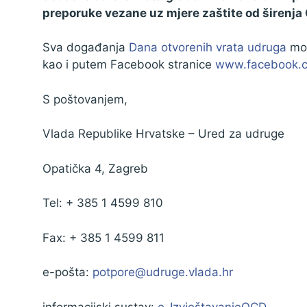
preporuke vezane uz mjere zaštite od širenja
Sva događanja
Dana otvorenih vrata udruga
mog
kao i putem Facebook stranice
www.facebook.
S poštovanjem,
Vlada Republike Hrvatske – Ured za udruge
Opatička 4, Zagreb
Tel: + 385 1 4599 810
Fax: + 385 1 4599 811
e-pošta:
potpore@udruge.vlada.hr
informacijski sustav:
e-IzvještavanjeOCD