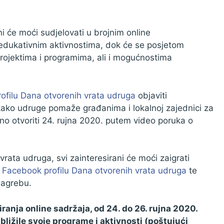
 će moći sudjelovati u brojnim online
 edukativnim aktivnostima, dok će se posjetom
ojektima i programima, ali i mogućnostima
ofilu Dana otvorenih vrata udruga
objaviti
kako udruge pomaže građanima i lokalnoj zajednici za
no otvoriti 24. rujna 2020. putem video poruka o
ata udruga, svi zainteresirani će moći zaigrati
a
Facebook profilu Dana otvorenih vrata udruga
te
Zagrebu.
anja online sadržaja, od 24. do 26. rujna 2020.
ližile svoje programe i aktivnosti (poštujući