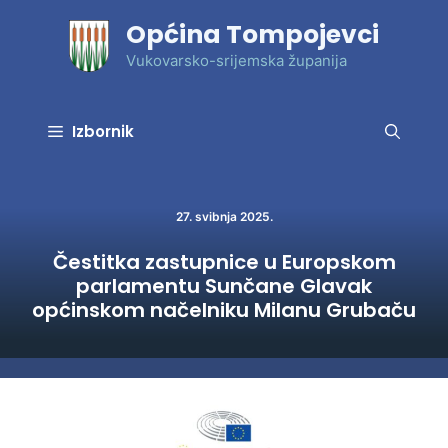
Preskoči
Općina Tompojevci
na
sadržaj
Vukovarsko-srijemska županija
Izbornik
27. svibnja 2025.
Čestitka zastupnice u Europskom
parlamentu Sunčane Glavak
općinskom načelniku Milanu Grubaču