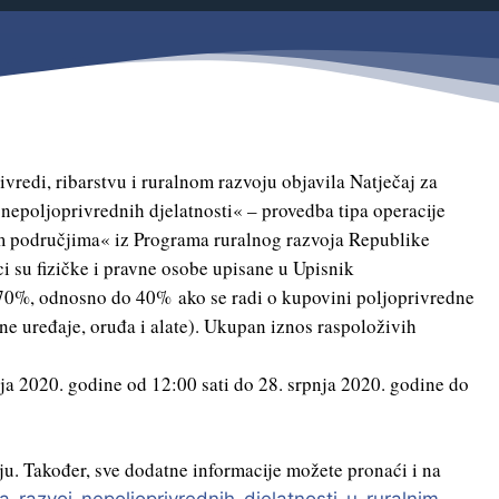
Savjetovanja s javnošću
Zahtjevi i obrasci
Imovina
Evidencija sklopljenih ugovora
Zakonski okvir djelovanja JLPRS
Procedure
vredi, ribarstvu i ruralnom razvoju objavila Natječaj za
nepoljoprivrednih djelatnosti« – provedba tipa operacije
Službeni vjesnik
im područjima« iz Programa ruralnog razvoja Republike
Sponzorstva i donacije
ici su fizičke i pravne osobe upisane u Upisnik
o 70%, odnosno do 40% ako se radi o kupovini poljoprivredne
Otvoreni podaci
čne uređaje, oruđa i alate). Ukupan iznos raspoloživih
Ostali dokumenti
ja 2020. godine od 12:00 sati do 28. srpnja 2020. godine do
u. Također, sve dodatne informacije možete pronaći i na