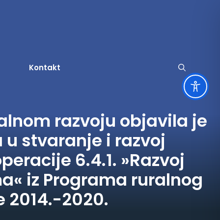
Kontakt
ralnom razvoju objavila je
užbene obavijesti
ruge i servisne informacije
u stvaranje i razvoj
tječaji za udruge
amenitosti
peracije 6.4.1. »Razvoj
a
tječaji za zapošljavanje
rski život
ma« iz Programa ruralnog
tječaji
ltura
e 2014.-2020.
vni pozivi