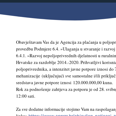
Mjesni odbor
Izbori
Načelnik
Obavještavam Vas da je Agencija za plaćanja u poljopri
provedbu Podmjere 6.4. »Ulaganja u stvaranje i razvoj 
6.4.1. »Razvoj nepoljoprivrednih djelatnosti u ruraln
Hrvatske za razdoblje 2014.-2020.
Prihvatljivi korisn
poljoprivrednika, a intenzitet javne potpore iznosi d
mehanizacije (uključujući sve samostalne i/ili priklju
sredstava javne potpore iznosi 120.000.000,00 kuna.
Rok za podnošenje zahtjeva za potporu je od 28. svibn
12:00 sati.
Pravo na pristup informacijama
Za sve dodatne informacije stojimo Vam na raspolaganj
Izjava o pristupačnosti
linku: