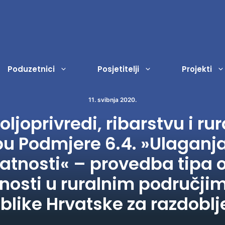
Poduzetnici
Posjetitelji
Projekti
11. svibnja 2020.
ljoprivredi, ribarstvu i ru
Registar dokumenata
Ostala događanja
Odgoj i obrazovanje
Porezi
Sl
Ud
u Podmjere 6.4. »Ulaganja 
Strateški dokumenti
Dječji vrtić Lopoč
Zakup javnih površina
Na
Zn
atnosti« – provedba tipa o
Proračun
Zaštita i zbrinjavanje životinj
Na
Vje
tnosti u ruralnim područji
Isplate iz proračuna
Civilna zaštita
Na
Ku
blike Hrvatske za razdoblj
Financijski izvještaji
Socijalna zaštita
Ja