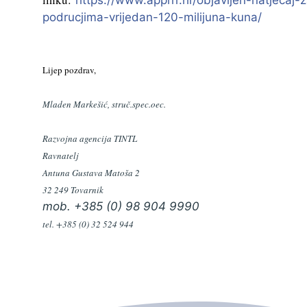
https://www.apprrr.hr/objavljen-natjecaj-z
Zaštita podataka
podrucjima-vrijedan-120-milijuna-kuna/
Lijep pozdrav,
Mladen Markešić, struč.spec.oec.
Razvojna agencija TINTL
Ravnatelj
Antuna Gustava Matoša 2
32 249 Tovarnik
mob. +385 (0) 98 904 9990
tel. +385 (0) 32 524 944