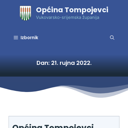
Preskoči
Općina Tompojevci
na
sadržaj
Vukovarsko-srijemska županija
Izbornik
Dan:
21. rujna 2022.
Općina Tompojevci