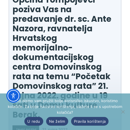
poziva Vas na
predavanje dr. sc. Ante
Nazora, ravnatelja
Hrvatskog
memorijalno-
dokumentacijskog
centra Domovinskog
rata na temu “Početak
Domovinskog rata” 21.
rujna 2022. godine u 19
Kako bismo vam pružili bolje korisničko iskustvo, koristimo
sati u Domu kulture
kolačiće. Za bolje iskustvo korištenja, slažete li se s upotrebom
Berak.
kolačića?
U redu
Ne želim
Pravila korištenja
Javni pozivi
21. rujna 2022.