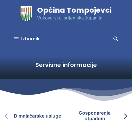
Preskoči
Općina Tompojevci
na
sadržaj
Vukovarsko-srijemska županija
Izbornik
Servisne informacije
Gospodarenje
Dimnjačarske usluge
otpadom