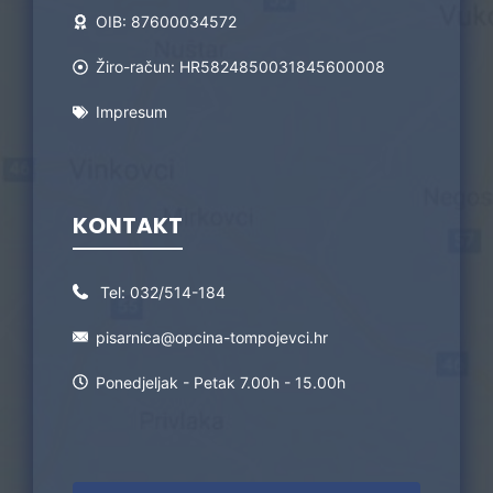
OIB: 87600034572
Žiro-račun: HR5824850031845600008
Impresum
KONTAKT
Tel:
032/514-184
pisarnica@opcina-tompojevci.hr
Ponedjeljak - Petak 7.00h - 15.00h