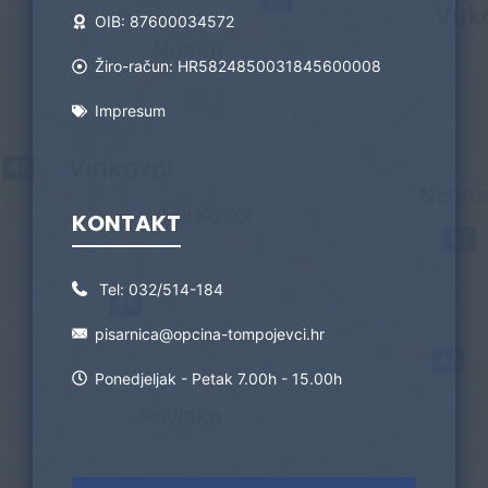
OIB: 87600034572
Žiro-račun: HR5824850031845600008
Impresum
KONTAKT
Tel:
032/514-184
pisarnica@opcina-tompojevci.hr
Ponedjeljak - Petak 7.00h - 15.00h