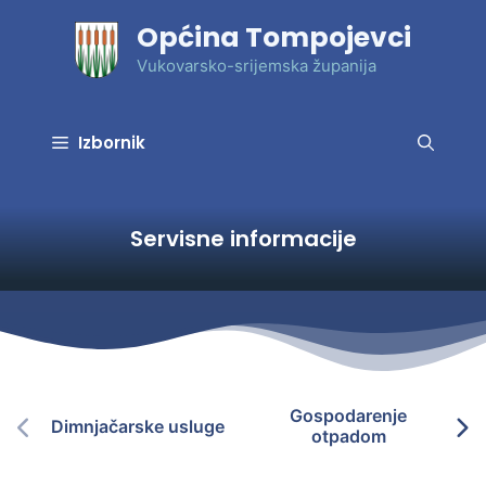
Preskoči
Općina Tompojevci
na
sadržaj
Vukovarsko-srijemska županija
Izbornik
Servisne informacije
Gospodarenje
Dimnjačarske usluge
otpadom