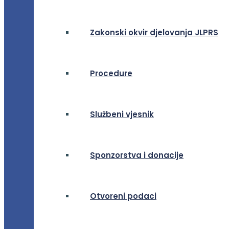
Zakonski okvir djelovanja JLPRS
Procedure
Službeni vjesnik
Sponzorstva i donacije
Otvoreni podaci