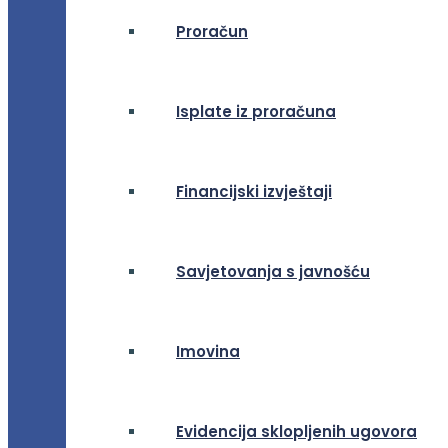
Proračun
Isplate iz proračuna
Financijski izvještaji
Savjetovanja s javnošću
Imovina
Evidencija sklopljenih ugovora