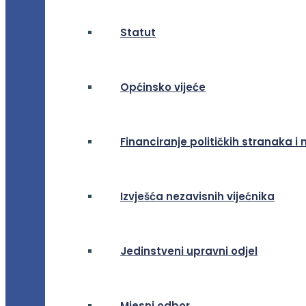
Statut
Općinsko vijeće
Financiranje političkih stranaka i 
Izvješća nezavisnih vijećnika
Jedinstveni upravni odjel
Mjesni odbor