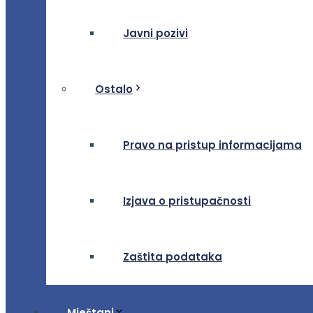
Javni pozivi
Ostalo
Pravo na pristup informacijama
Izjava o pristupačnosti
Zaštita podataka
Mještani