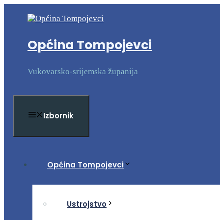
Preskoči
na
sadržaj
Općina Tompojevci
Vukovarsko-srijemska županija
Izbornik
Općina Tompojevci
Ustrojstvo