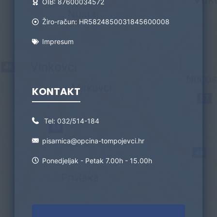
OIB: 87600034572
Žiro-račun: HR5824850031845600008
Impresum
KONTAKT
Tel:
032/514-184
pisarnica@opcina-tompojevci.hr
Ponedjeljak - Petak 7.00h - 15.00h