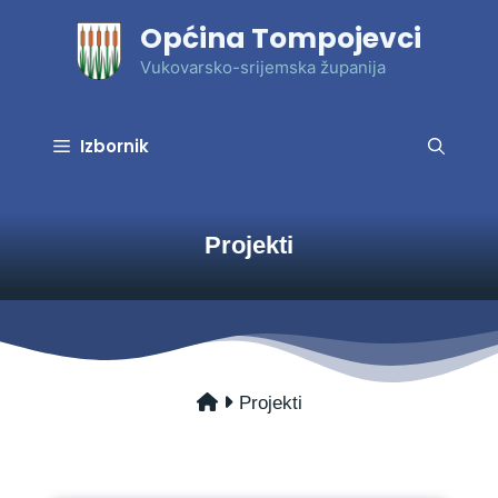
Preskoči
Općina Tompojevci
na
sadržaj
Vukovarsko-srijemska županija
Izbornik
Projekti
Projekti