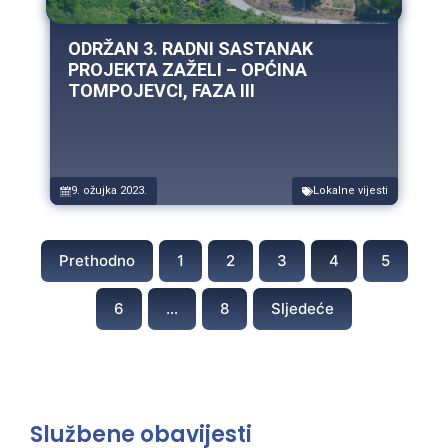
ODRŽAN 3. RADNI SASTANAK
PROJEKTA ZAŽELI – OPĆINA
TOMPOJEVCI, FAZA III
9. ožujka 2023.
Lokalne vijesti
Prethodno
1
2
3
4
5
6
…
8
Sljedeće
Službene obavijesti