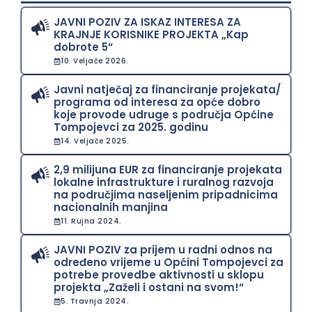
JAVNI POZIV ZA ISKAZ INTERESA ZA
KRAJNJE KORISNIKE PROJEKTA „Kap
dobrote 5“
10. Veljače 2026.
Javni natječaj za financiranje projekata/
programa od interesa za opće dobro
koje provode udruge s područja Općine
Tompojevci za 2025. godinu
14. Veljače 2025.
2,9 milijuna EUR za financiranje projekata
lokalne infrastrukture i ruralnog razvoja
na područjima naseljenim pripadnicima
nacionalnih manjina
11. Rujna 2024.
JAVNI POZIV za prijem u radni odnos na
određeno vrijeme u Općini Tompojevci za
potrebe provedbe aktivnosti u sklopu
projekta „Zaželi i ostani na svom!“
5. Travnja 2024.