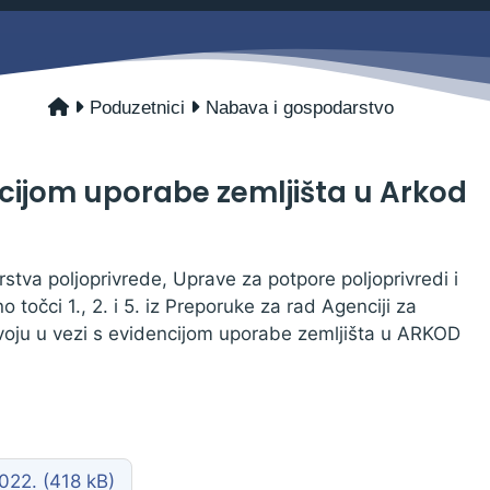
Savjetovanja s javnošću
Zahtjevi i obrasci
Imovina
Evidencija sklopljenih ugovora
Poduzetnici
Nabava i gospodarstvo
Zakonski okvir djelovanja JLPRS
Procedure
ncijom uporabe zemljišta u Arkod
Službeni vjesnik
Sponzorstva i donacije
stva poljoprivrede, Uprave za potpore poljoprivredi i
Otvoreni podaci
 točci 1., 2. i 5. iz Preporuke za rad Agenciji za
Ostali dokumenti
azvoju u vezi s evidencijom uporabe zemljišta u ARKOD
2022.