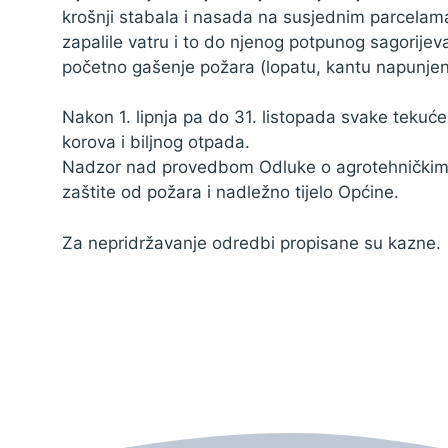
krošnji stabala i nasada na susjednim parcelama
zapalile vatru i to do njenog potpunog sagorije
početno gašenje požara (lopatu, kantu napunjenu
Nakon 1. lipnja pa do 31. listopada svake tekuće
korova i biljnog otpada.
Nadzor nad provedbom Odluke o agrotehničkim m
zaštite od požara i nadležno tijelo Općine.
Za nepridržavanje odredbi propisane su kazne.