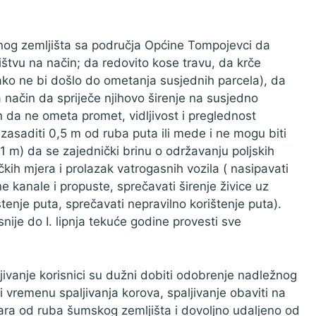
nog zemljišta sa područja Općine Tompojevci da
ištvu na način; da redovito kose travu, da krče
kako ne bi došlo do ometanja susjednih parcela), da
a način da spriječe njihovo širenje na susjedno
in da ne ometa promet, vidljivost i preglednost
zasaditi 0,5 m od ruba puta ili mede i ne mogu biti
 1 m) da se zajednički brinu o održavanju poljskih
ih mjera i prolazak vatrogasnih vozila ( nasipavati
ne kanale i propuste, sprečavati širenje živice uz
štenje puta, sprečavati nepravilno korištenje puta).
nije do I. lipnja tekuće godine provesti sve
ljivanje korisnici su dužni dobiti odobrenje nadležnog
vremenu spaljivanja korova, spaljivanje obaviti na
ara od ruba šumskog zemljišta i dovoljno udaljeno od