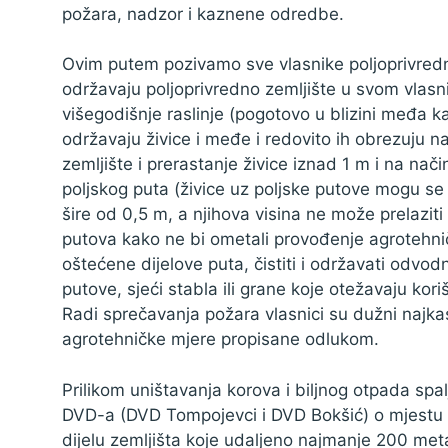
požara, nadzor i kaznene odredbe.
Ovim putem pozivamo sve vlasnike poljoprivred
održavaju poljoprivredno zemljište u svom vlasn
višegodišnje raslinje (pogotovo u blizini međa 
održavaju živice i međe i redovito ih obrezuju n
zemljište i prerastanje živice iznad 1 m i na nač
poljskog puta (živice uz poljske putove mogu se 
šire od 0,5 m, a njihova visina ne može prelaziti
putova kako ne bi ometali provođenje agrotehničk
oštećene dijelove puta, čistiti i održavati odvod
putove, sjeći stabla ili grane koje otežavaju kori
Radi sprečavanja požara vlasnici su dužni najkas
agrotehničke mjere propisane odlukom.
Prilikom uništavanja korova i biljnog otpada spa
DVD-a (DVD Tompojevci i DVD Bokšić) o mjestu i 
dijelu zemljišta koje udaljeno najmanje 200 met