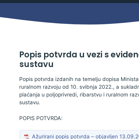
Mjesni odbor
Izbori
Načelnik
Popis potvrda u vezi s evide
sustavu
Popis potvrda izdanih na temelju dopisa Ministar
ruralnom razvoju od 10. svibnja 2022., a sukladno
plaćanja u poljoprivredi, ribarstvu i ruralnom r
sustavu.
POPIS POTVRDA:
Pravo na pristup informacijama
Izjava o pristupačnosti
Ažurirani popis potvrda – objavljen 13.09.