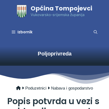
Preskoči
Općina Tompojevci
na
sadržaj
Vukovarsko-srijemska županija
Izbornik
Poljoprivreda
Poduzetnici
Nabava i gospodarstvo
Popis potvrda u vezi s