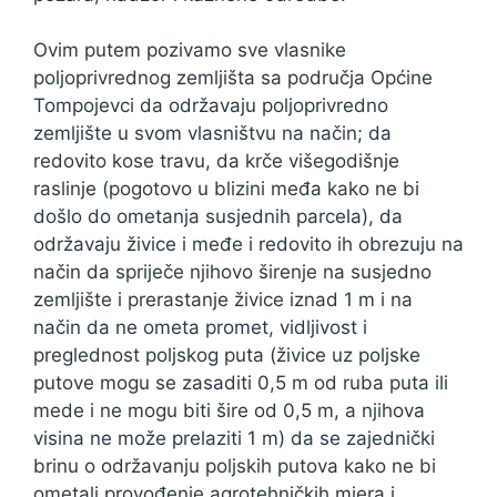
Ovim putem pozivamo sve vlasnike
poljoprivrednog zemljišta sa područja Općine
Tompojevci da održavaju poljoprivredno
zemljište u svom vlasništvu na način; da
redovito kose travu, da krče višegodišnje
raslinje (pogotovo u blizini međa kako ne bi
došlo do ometanja susjednih parcela), da
održavaju živice i međe i redovito ih obrezuju na
način da spriječe njihovo širenje na susjedno
zemljište i prerastanje živice iznad 1 m i na
način da ne ometa promet, vidljivost i
preglednost poljskog puta (živice uz poljske
putove mogu se zasaditi 0,5 m od ruba puta ili
mede i ne mogu biti šire od 0,5 m, a njihova
visina ne može prelaziti 1 m) da se zajednički
brinu o održavanju poljskih putova kako ne bi
ometali provođenje agrotehničkih mjera i