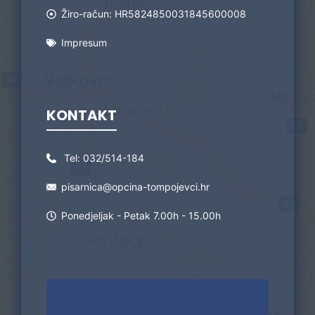
Žiro-račun: HR5824850031845600008
Impresum
KONTAKT
Tel:
032/514-184
pisarnica@opcina-tompojevci.hr
Ponedjeljak - Petak 7.00h - 15.00h